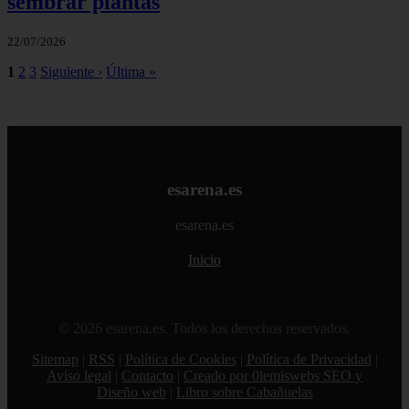
sembrar plantas
22/07/2026
1
2
3
Siguiente ›
Última »
esarena.es
esarena.es
Inicio
© 2026 esarena.es. Todos los derechos reservados.
Sitemap
|
RSS
|
Política de Cookies
|
Política de Privacidad
|
Aviso legal
|
Contacto
|
Creado por 0lemiswebs SEO y
Diseño web
|
Libro sobre Cabañuelas