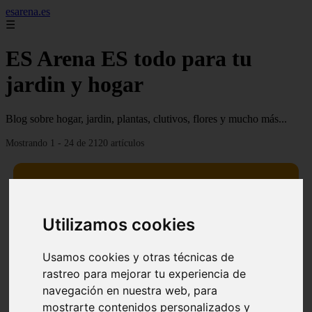
esarena.es
☰
ES Arena ES todo para tu
jardin y hogar
Blog sobre hogar, jardin, plantas, clutivos, flores y mucho más...
Mostrando 1 - 24 de 2120 artículos
Utilizamos cookies
13 mejores árboles resistentes al fuego para un paisaje
❮
❯
defendible
Usamos cookies y otras técnicas de
rastreo para mejorar tu experiencia de
navegación en nuestra web, para
mostrarte contenidos personalizados y