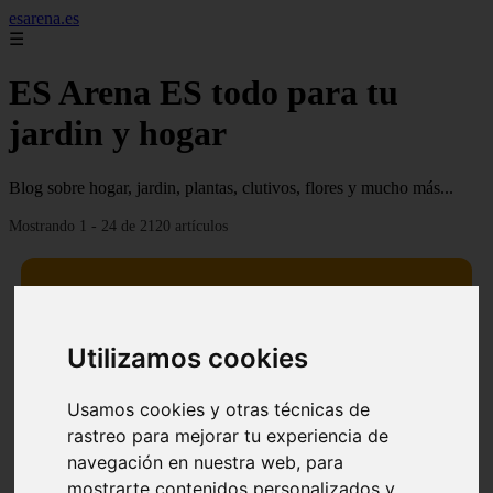
esarena.es
☰
ES Arena ES todo para tu
jardin y hogar
Blog sobre hogar, jardin, plantas, clutivos, flores y mucho más...
Mostrando 1 - 24 de 2120 artículos
Utilizamos cookies
13 mejores árboles resistentes al fuego para un paisaje
❮
❯
defendible
Usamos cookies y otras técnicas de
rastreo para mejorar tu experiencia de
navegación en nuestra web, para
mostrarte contenidos personalizados y