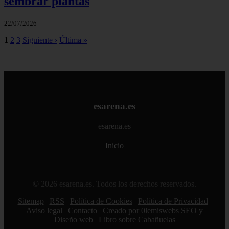
sembrar plantas
22/07/2026
1
2
3
Siguiente ›
Última »
esarena.es
esarena.es
Inicio
© 2026 esarena.es. Todos los derechos reservados.
Sitemap
|
RSS
|
Política de Cookies
|
Política de Privacidad
|
Aviso legal
|
Contacto
|
Creado por 0lemiswebs SEO y
Diseño web
|
Libro sobre Cabañuelas