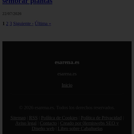
sembrar plantas
22/07/2026
1
2
3
Siguiente ›
Última »
esarena.es
esarena.es
Inicio
© 2026 esarena.es. Todos los derechos reservados.
Sitemap
|
RSS
|
Política de Cookies
|
Política de Privacidad
|
Aviso legal
|
Contacto
|
Creado por 0lemiswebs SEO y
Diseño web
|
Libro sobre Cabañuelas