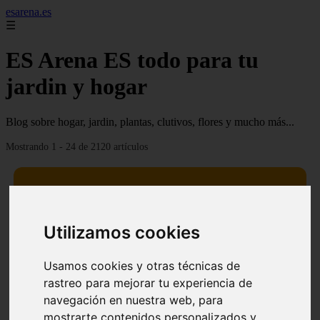
esarena.es
☰
ES Arena ES todo para tu
jardin y hogar
Blog sobre hogar, jardin, plantas, clutivos, flores y mucho más...
Mostrando 1 - 24 de 2120 artículos
Utilizamos cookies
13 mejores árboles resistentes al fuego para un paisaje
❮
❯
defendible
Usamos cookies y otras técnicas de
rastreo para mejorar tu experiencia de
navegación en nuestra web, para
mostrarte contenidos personalizados y