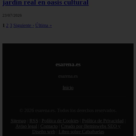
jardín real en oasis cultural
23/07/2026
1
2
3
Siguiente ›
Última »
esarena.es
esarena.es
Inicio
© 2026 esarena.es. Todos los derechos reservados.
Sitemap
|
RSS
|
Política de Cookies
|
Política de Privacidad
|
Aviso legal
|
Contacto
|
Creado por 0lemiswebs SEO y
Diseño web
|
Libro sobre Cabañuelas