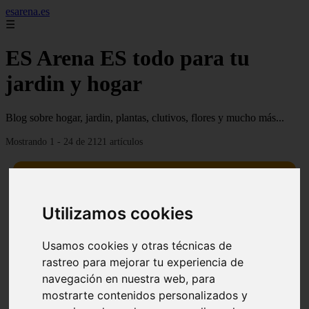
esarena.es
☰
ES Arena ES todo para tu
jardin y hogar
Blog sobre hogar, jardin, plantas, clutivos, flores y mucho más...
Mostrando 1 - 24 de 2121 artículos
Utilizamos cookies
13 mejores árboles resistentes al fuego para un paisaje
Usamos cookies y otras técnicas de
❮
❯
defendible
rastreo para mejorar tu experiencia de
navegación en nuestra web, para
mostrarte contenidos personalizados y