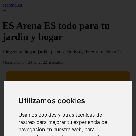
esarena.es
☰
ES Arena ES todo para tu
jardin y hogar
Blog sobre hogar, jardin, plantas, clutivos, flores y mucho más...
Mostrando 1 - 24 de 2122 artículos
Utilizamos cookies
13 mejores árboles resistentes al fuego para un paisaje
❮
❯
defendible
Usamos cookies y otras técnicas de
rastreo para mejorar tu experiencia de
navegación en nuestra web, para