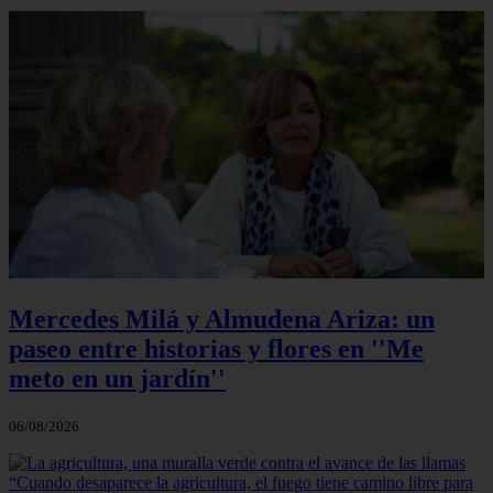
Mercedes Milá y Almudena Ariza: un
paseo entre historias y flores en ''Me
meto en un jardín''
06/08/2026