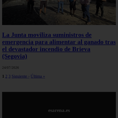
La Junta moviliza suministros de
emergencia para alimentar al ganado tras
el devastador incendio de Brieva
(Segovia)
24/07/2026
1
2
3
Siguiente ›
Última »
esarena.es