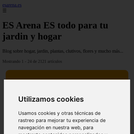
esarena.es
☰
ES Arena ES todo para tu
jardin y hogar
Blog sobre hogar, jardin, plantas, clutivos, flores y mucho más...
Mostrando 1 - 24 de 2121 artículos
Utilizamos cookies
13 mejores árboles resistentes al fuego para un paisaje
❮
❯
defendible
Usamos cookies y otras técnicas de
rastreo para mejorar tu experiencia de
navegación en nuestra web, para