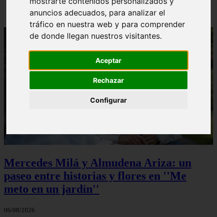
mostrarte contenidos personalizados y
anuncios adecuados, para analizar el
tráfico en nuestra web y para comprender
de donde llegan nuestros visitantes.
Aceptar
Rechazar
Configurar
Mercedes Milá y Almudena Ariza: un
paseo entre historias y flores en ''Me
meto en un jardín''
06/08/2026