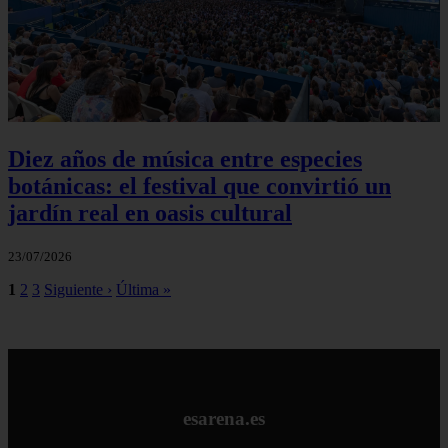
Diez años de música entre especies
botánicas: el festival que convirtió un
jardín real en oasis cultural
23/07/2026
1
2
3
Siguiente ›
Última »
esarena.es