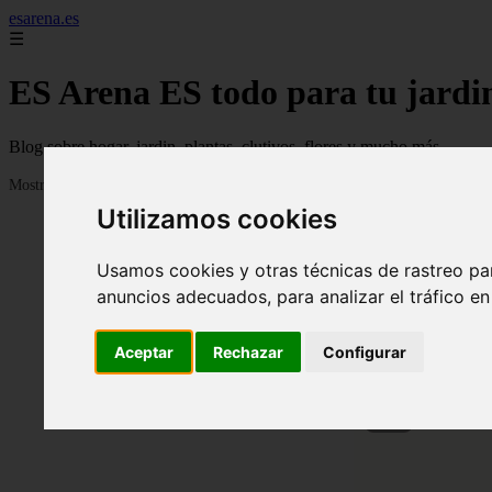
esarena.es
☰
ES Arena ES todo para tu jardi
Blog sobre hogar, jardin, plantas, clutivos, flores y mucho más...
Mostrando 1 - 24 de 2119 artículos
Utilizamos cookies
Usamos cookies y otras técnicas de rastreo pa
anuncios adecuados, para analizar el tráfico e
Aceptar
Rechazar
Configurar
❮
13 me