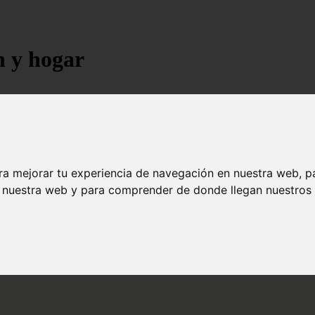
n y hogar
ra mejorar tu experiencia de navegación en nuestra web, p
n nuestra web y para comprender de donde llegan nuestros v
jores árboles resistentes al fuego para un paisaje d