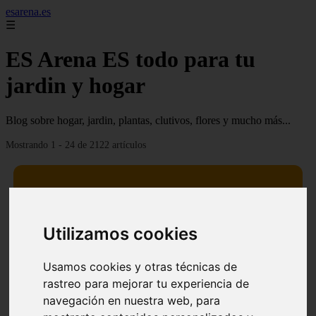
esarena.es
☰
ES Arena ES todo para tu
jardin y hogar
Blog sobre hogar, jardin, plantas, clutivos, flores y mucho más...
Mostrando 1 - 24 de 2122 artículos
Utilizamos cookies
13 mejores árboles resistentes al fuego para un paisaje
❮
❯
defendible
Usamos cookies y otras técnicas de
rastreo para mejorar tu experiencia de
navegación en nuestra web, para