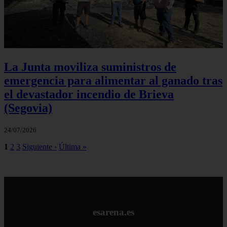
La Junta moviliza suministros de
emergencia para alimentar al ganado tras
el devastador incendio de Brieva
(Segovia)
24/07/2026
1
2
3
Siguiente ›
Última »
esarena.es