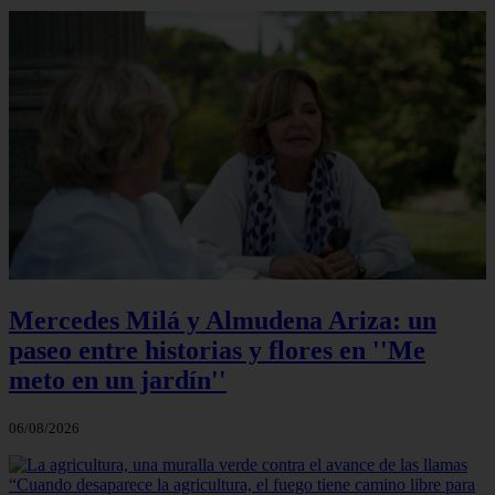
Mercedes Milá y Almudena Ariza: un
paseo entre historias y flores en ''Me
meto en un jardín''
06/08/2026