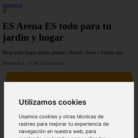
esarena.es
☰
ES Arena ES todo para tu
jardin y hogar
Blog sobre hogar, jardin, plantas, clutivos, flores y mucho más...
Mostrando 1 - 24 de 2121 artículos
Utilizamos cookies
13 mejores árboles resistentes al fuego para un paisaje
❮
❯
defendible
Usamos cookies y otras técnicas de
rastreo para mejorar tu experiencia de
navegación en nuestra web, para