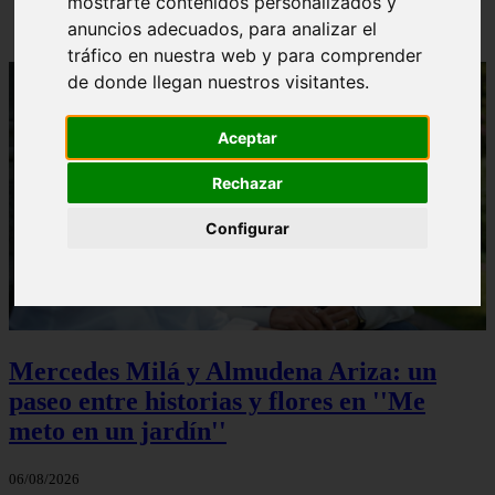
mostrarte contenidos personalizados y
anuncios adecuados, para analizar el
tráfico en nuestra web y para comprender
de donde llegan nuestros visitantes.
Aceptar
Rechazar
Configurar
Mercedes Milá y Almudena Ariza: un
paseo entre historias y flores en ''Me
meto en un jardín''
06/08/2026