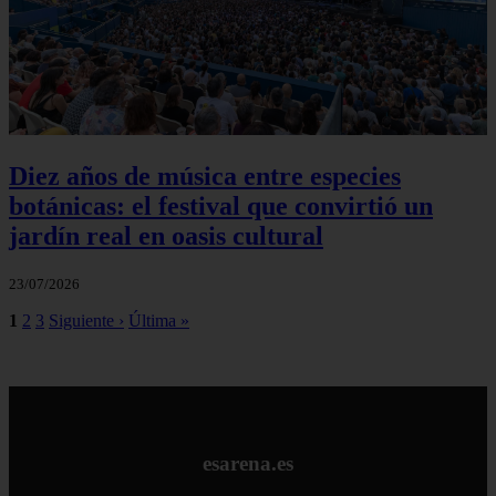
Diez años de música entre especies
botánicas: el festival que convirtió un
jardín real en oasis cultural
23/07/2026
1
2
3
Siguiente ›
Última »
esarena.es