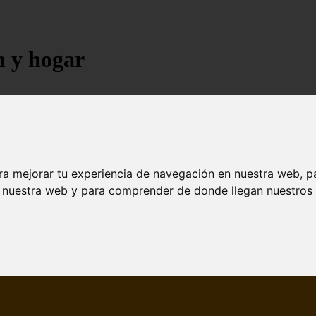
n y hogar
ra mejorar tu experiencia de navegación en nuestra web, p
n nuestra web y para comprender de donde llegan nuestros v
jores árboles resistentes al fuego para un paisaje d