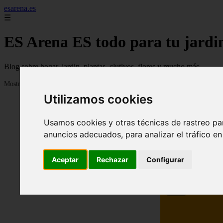
esarena.es
☰
ES Arena ES todo para tu jardi
Blog sobre hogar, jardin, plantas, clutivos, flores y mucho más...
Mostrando 1 - 24 de 2120 artículos
Utilizamos cookies
Usamos cookies y otras técnicas de rastreo pa
anuncios adecuados, para analizar el tráfico e
Aceptar
Rechazar
Configurar
❮
13 me