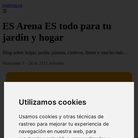
esarena.es
☰
ES Arena ES todo para tu
jardin y hogar
Blog sobre hogar, jardin, plantas, clutivos, flores y mucho más...
Mostrando 1 - 24 de 2121 artículos
Utilizamos cookies
13 mejores árboles resistentes al fuego para un paisaje
❮
❯
defendible
Usamos cookies y otras técnicas de
rastreo para mejorar tu experiencia de
navegación en nuestra web, para