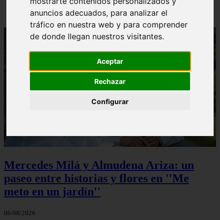
mostrarte contenidos personalizados y
anuncios adecuados, para analizar el
tráfico en nuestra web y para comprender
de donde llegan nuestros visitantes.
Aceptar
Rechazar
Configurar
Mercedes Milá y Almudena Ariza: un
paseo entre historias y flores en ''Me
meto en un jardín''
06/08/2026