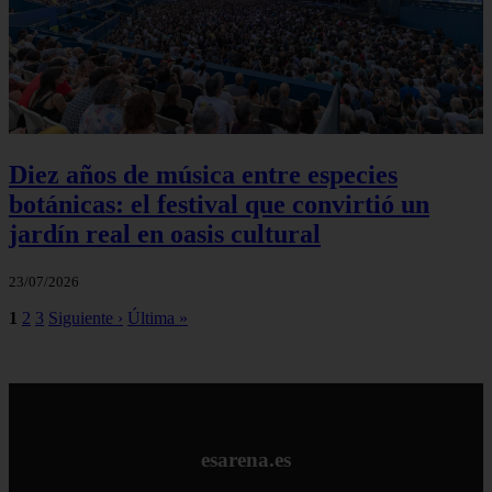
Diez años de música entre especies
botánicas: el festival que convirtió un
jardín real en oasis cultural
23/07/2026
1
2
3
Siguiente ›
Última »
esarena.es