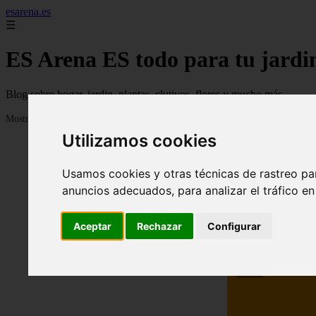
esarena.es
☰
ES Arena ES todo para tu jardi
Blog sobre hogar, jardin, plantas, clutivos, flores y mucho más...
Mostrando 1 - 24 de 2120 artículos
Utilizamos cookies
Usamos cookies y otras técnicas de rastreo pa
anuncios adecuados, para analizar el tráfico e
Aceptar
Rechazar
Configurar
❮
13 me