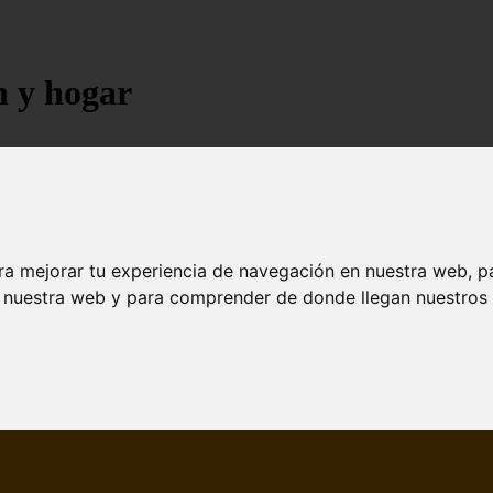
n y hogar
ra mejorar tu experiencia de navegación en nuestra web, p
n nuestra web y para comprender de donde llegan nuestros v
jores árboles resistentes al fuego para un paisaje d