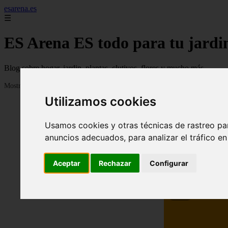
esarena.es
☰
ES Arena ES todo para tu jardi
Blog sobre hogar, jardin, plantas, clutivos, flores y mucho más...
Mostrando 1 - 24 de 2121 artículos
Utilizamos cookies
Usamos cookies y otras técnicas de rastreo pa
anuncios adecuados, para analizar el tráfico e
Aceptar
Rechazar
Configurar
❮
13 me