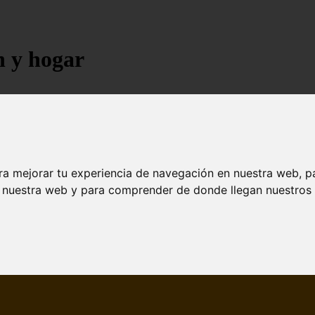
n y hogar
ra mejorar tu experiencia de navegación en nuestra web, p
n nuestra web y para comprender de donde llegan nuestros v
jores árboles resistentes al fuego para un paisaje d