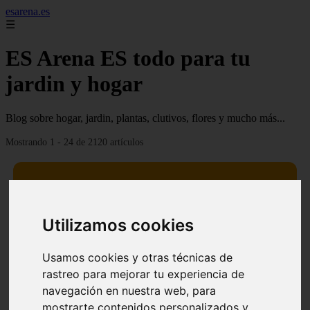
esarena.es
☰
ES Arena ES todo para tu
jardin y hogar
Blog sobre hogar, jardin, plantas, clutivos, flores y mucho más...
Mostrando 1 - 24 de 2120 artículos
Utilizamos cookies
13 mejores árboles resistentes al fuego para un paisaje
❮
❯
defendible
Usamos cookies y otras técnicas de
rastreo para mejorar tu experiencia de
navegación en nuestra web, para
mostrarte contenidos personalizados y