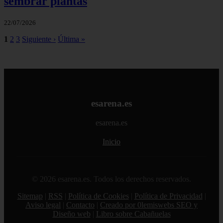
sembrar plantas
22/07/2026
1
2
3
Siguiente ›
Última »
esarena.es
esarena.es
Inicio
© 2026 esarena.es. Todos los derechos reservados.
Sitemap
|
RSS
|
Política de Cookies
|
Política de Privacidad
|
Aviso legal
|
Contacto
|
Creado por 0lemiswebs SEO y
Diseño web
|
Libro sobre Cabañuelas