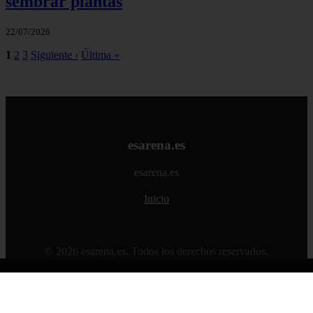
sembrar plantas
22/07/2026
1
2
3
Siguiente ›
Última »
esarena.es
esarena.es
Inicio
© 2026 esarena.es. Todos los derechos reservados.
Sitemap
|
RSS
|
Política de Cookies
|
Política de Privacidad
|
Aviso legal
|
Contacto
|
Creado por 0lemiswebs SEO y
Diseño web
|
Libro sobre Cabañuelas