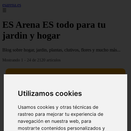
esarena.es
☰
ES Arena ES todo para tu
jardin y hogar
Blog sobre hogar, jardin, plantas, clutivos, flores y mucho más...
Mostrando 1 - 24 de 2120 artículos
Utilizamos cookies
13 mejores árboles resistentes al fuego para un paisaje
❮
❯
Usamos cookies y otras técnicas de
defendible
rastreo para mejorar tu experiencia de
navegación en nuestra web, para
mostrarte contenidos personalizados y