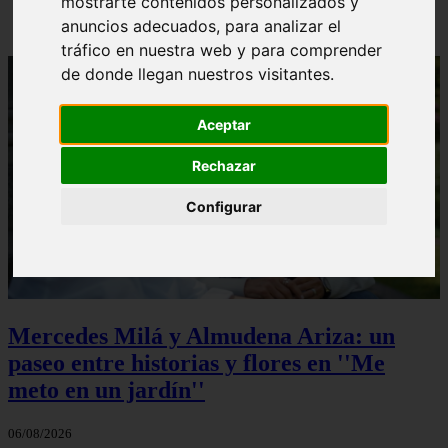
mostrarte contenidos personalizados y
anuncios adecuados, para analizar el
tráfico en nuestra web y para comprender
de donde llegan nuestros visitantes.
Aceptar
Rechazar
Configurar
Mercedes Milá y Almudena Ariza: un
paseo entre historias y flores en ''Me
meto en un jardín''
06/08/2026