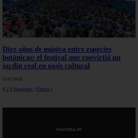
Diez años de música entre especies
botánicas: el festival que convirtió un
jardín real en oasis cultural
23/07/2026
1
2
3
Siguiente ›
Última »
esarena.es