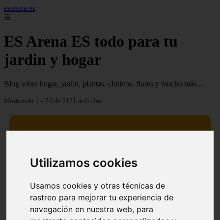
esarena.es
☰
ES Arena ES todo para tu
jardin y hogar
Blog sobre hogar, jardin, plantas, clutivos, flores y mucho más...
Mostrando 1 - 24 de 2121 artículos
Utilizamos cookies
13 mejores árboles resistentes al fuego para un paisaje
❮
❯
defendible
Usamos cookies y otras técnicas de
rastreo para mejorar tu experiencia de
navegación en nuestra web, para