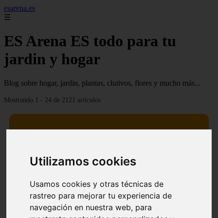
esarena.es
☰
ES Arena ES todo para tu
jardin y hogar
Blog sobre hogar, jardin, plantas, clutivos, flores y mucho más...
Mostrando 1 - 24 de 2121 artículos
Utilizamos cookies
13 mejores árboles resistentes al fuego para un paisaje
❮
❯
defendible
Usamos cookies y otras técnicas de
rastreo para mejorar tu experiencia de
navegación en nuestra web, para