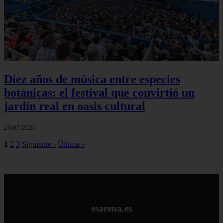
Diez años de música entre especies
botánicas: el festival que convirtió un
jardín real en oasis cultural
23/07/2026
1
2
3
Siguiente ›
Última »
esarena.es