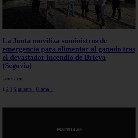
La Junta moviliza suministros de
emergencia para alimentar al ganado tras
el devastador incendio de Brieva
(Segovia)
24/07/2026
1
2
3
Siguiente ›
Última »
esarena.es