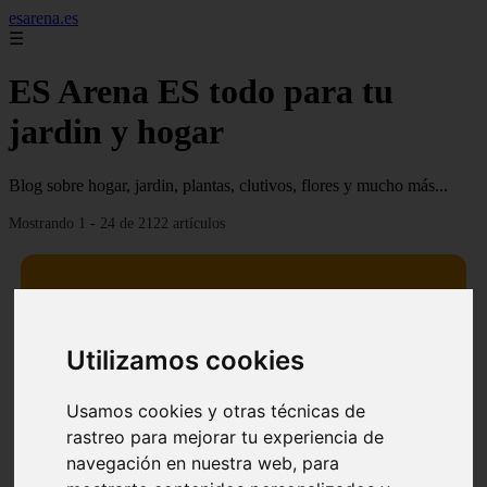
esarena.es
☰
ES Arena ES todo para tu
jardin y hogar
Blog sobre hogar, jardin, plantas, clutivos, flores y mucho más...
Mostrando 1 - 24 de 2122 artículos
Utilizamos cookies
13 mejores árboles resistentes al fuego para un paisaje
❮
❯
defendible
Usamos cookies y otras técnicas de
rastreo para mejorar tu experiencia de
navegación en nuestra web, para