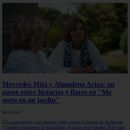
Mercedes Milá y Almudena Ariza: un
paseo entre historias y flores en ''Me
meto en un jardín''
06/08/2026