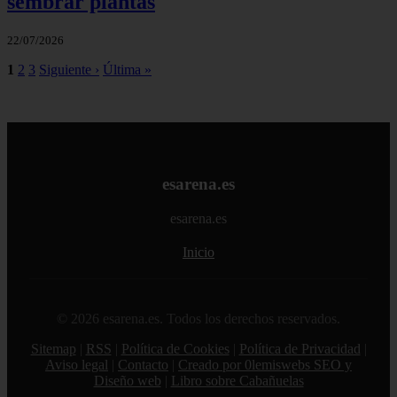
sembrar plantas
22/07/2026
1
2
3
Siguiente ›
Última »
esarena.es
esarena.es
Inicio
© 2026 esarena.es. Todos los derechos reservados.
Sitemap
|
RSS
|
Política de Cookies
|
Política de Privacidad
|
Aviso legal
|
Contacto
|
Creado por 0lemiswebs SEO y
Diseño web
|
Libro sobre Cabañuelas