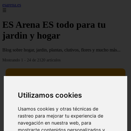
esarena.es
☰
ES Arena ES todo para tu
jardin y hogar
Blog sobre hogar, jardin, plantas, clutivos, flores y mucho más...
Mostrando 1 - 24 de 2120 artículos
Utilizamos cookies
13 mejores árboles resistentes al fuego para un paisaje
❮
❯
defendible
Usamos cookies y otras técnicas de
rastreo para mejorar tu experiencia de
navegación en nuestra web, para
mostrarte contenidos personalizados y