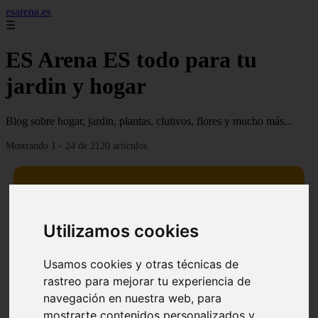
esarena.es
☰
ES Arena ES todo para tu
jardin y hogar
Blog sobre hogar, jardin, plantas, clutivos, flores y mucho más...
Mostrando 1 - 24 de 2120 artículos
Utilizamos cookies
13 mejores árboles resistentes al fuego para un paisaje
❮
❯
defendible
Usamos cookies y otras técnicas de
rastreo para mejorar tu experiencia de
navegación en nuestra web, para
mostrarte contenidos personalizados y