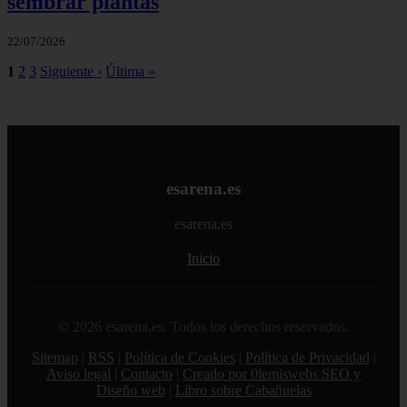
sembrar plantas
22/07/2026
1
2
3
Siguiente ›
Última »
esarena.es
esarena.es
Inicio
© 2026 esarena.es. Todos los derechos reservados.
Sitemap
|
RSS
|
Política de Cookies
|
Política de Privacidad
|
Aviso legal
|
Contacto
|
Creado por 0lemiswebs SEO y
Diseño web
|
Libro sobre Cabañuelas