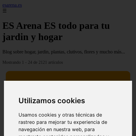
esarena.es
☰
ES Arena ES todo para tu
jardin y hogar
Blog sobre hogar, jardin, plantas, clutivos, flores y mucho más...
Mostrando 1 - 24 de 2121 artículos
Utilizamos cookies
13 mejores árboles resistentes al fuego para un paisaje
❮
❯
defendible
Usamos cookies y otras técnicas de
rastreo para mejorar tu experiencia de
navegación en nuestra web, para