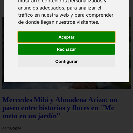
mostrarte contenidos personalizados y
anuncios adecuados, para analizar el
tráfico en nuestra web y para comprender
de donde llegan nuestros visitantes.
Aceptar
Rechazar
Configurar
Mercedes Milá y Almudena Ariza: un
paseo entre historias y flores en ''Me
meto en un jardín''
06/08/2026