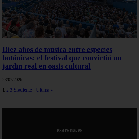
Diez años de música entre especies
botánicas: el festival que convirtió un
jardín real en oasis cultural
23/07/2026
1
2
3
Siguiente ›
Última »
esarena.es