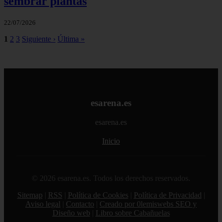
sembrar plantas
22/07/2026
1
2
3
Siguiente ›
Última »
esarena.es
esarena.es
Inicio
© 2026 esarena.es. Todos los derechos reservados.
Sitemap
|
RSS
|
Política de Cookies
|
Política de Privacidad
|
Aviso legal
|
Contacto
|
Creado por 0lemiswebs SEO y
Diseño web
|
Libro sobre Cabañuelas