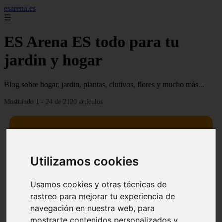
esarena.es
☰
ES Arena ES todo para tu
jardin y hogar
Blog sobre hogar, jardin, plantas, clutivos, flores y mucho más...
Mostrando 1 - 24 de 2120 artículos
Utilizamos cookies
13 mejores árboles resistentes al fuego para un paisaje
❮
❯
defendible
Usamos cookies y otras técnicas de
rastreo para mejorar tu experiencia de
navegación en nuestra web, para
mostrarte contenidos personalizados y