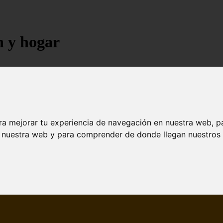
n y hogar
ra mejorar tu experiencia de navegación en nuestra web, p
n nuestra web y para comprender de donde llegan nuestros v
jores árboles resistentes al fuego para un paisaje d