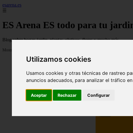
esarena.es
☰
ES Arena ES todo para tu jardi
Blog sobre hogar, jardin, plantas, clutivos, flores y mucho más...
Mostrando 1 - 24 de 2121 artículos
Utilizamos cookies
Usamos cookies y otras técnicas de rastreo pa
anuncios adecuados, para analizar el tráfico e
Aceptar
Rechazar
Configurar
❮
13 me