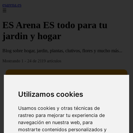
esarena.es
☰
ES Arena ES todo para tu
jardin y hogar
Blog sobre hogar, jardin, plantas, clutivos, flores y mucho más...
Mostrando 1 - 24 de 2119 artículos
Utilizamos cookies
13 mejores árboles resistentes al fuego para un paisaje
❮
❯
Usamos cookies y otras técnicas de
defendible
rastreo para mejorar tu experiencia de
navegación en nuestra web, para
mostrarte contenidos personalizados y