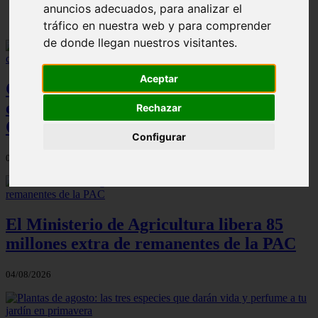
anuncios adecuados, para analizar el
tráfico en nuestra web y para comprender
de donde llegan nuestros visitantes.
Aceptar
Cien toneladas de abono local: la
estrategia de Madrid frente a la crisis de
Rechazar
Ormuz
Configurar
04/08/2026
El Ministerio de Agricultura libera 85
millones extra de remanentes de la PAC
04/08/2026