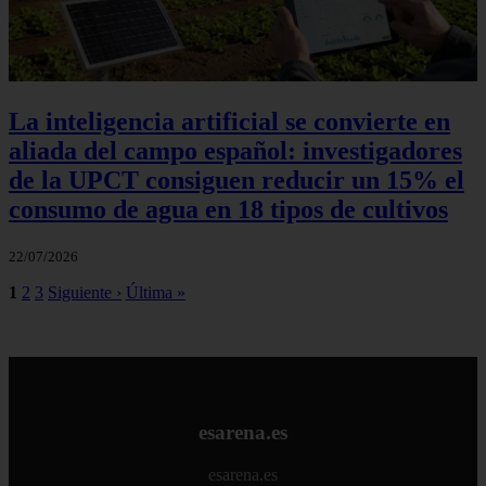
La inteligencia artificial se convierte en
aliada del campo español: investigadores
de la UPCT consiguen reducir un 15% el
consumo de agua en 18 tipos de cultivos
22/07/2026
1
2
3
Siguiente ›
Última »
esarena.es
esarena.es