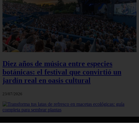
Diez años de música entre especies
botánicas: el festival que convirtió un
jardín real en oasis cultural
23/07/2026
Transforma tus latas de refresco en
macetas ecológicas: guía completa para