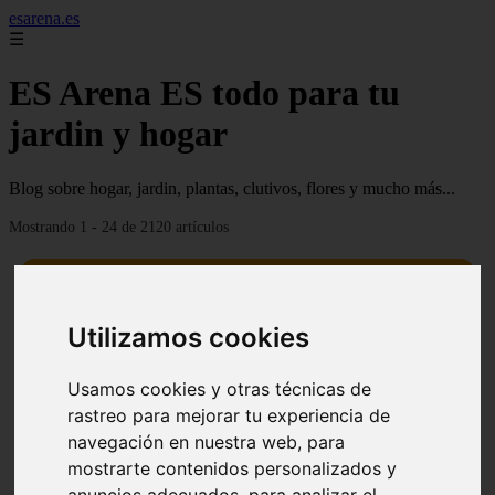
esarena.es
☰
ES Arena ES todo para tu
jardin y hogar
Blog sobre hogar, jardin, plantas, clutivos, flores y mucho más...
Mostrando 1 - 24 de 2120 artículos
Utilizamos cookies
13 mejores árboles resistentes al fuego para un paisaje
Usamos cookies y otras técnicas de
❮
❯
defendible
rastreo para mejorar tu experiencia de
navegación en nuestra web, para
mostrarte contenidos personalizados y