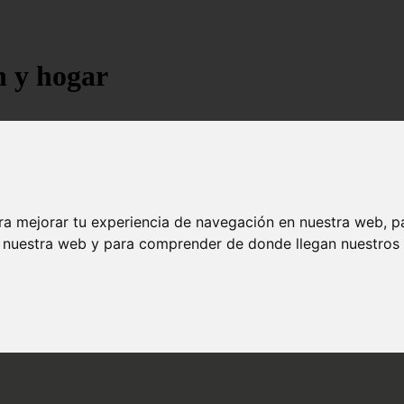
n y hogar
ra mejorar tu experiencia de navegación en nuestra web, p
n nuestra web y para comprender de donde llegan nuestros v
jores árboles resistentes al fuego para un paisaje d