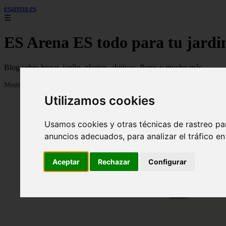
esarena.es
☰
ES Arena ES todo para tu jardi
Blog sobre hogar, jardin, plantas, clutivos, flores y mucho más...
Mostrando 1 - 24 de 2121 artículos
Utilizamos cookies
Usamos cookies y otras técnicas de rastreo pa
anuncios adecuados, para analizar el tráfico e
Aceptar
Rechazar
Configurar
❮
13 me