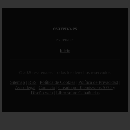
esarena.es
esarena.es
Inicio
© 2026 esarena.es. Todos los derechos reservados.
Sitemap
|
RSS
|
Política de Cookies
|
Política de Privacidad
|
Aviso legal
|
Contacto
|
Creado por 0lemiswebs SEO y
Diseño web
|
Libro sobre Cabañuelas