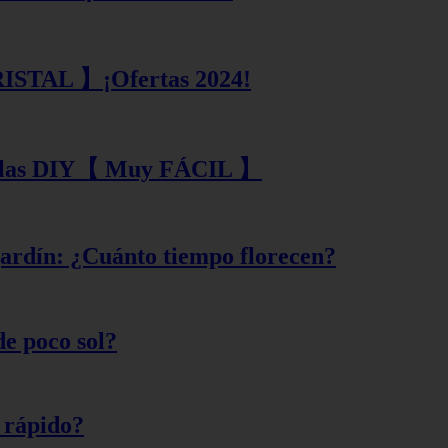
RISTAL 】¡Ofertas 2024!
tellas DIY【 Muy FÁCIL 】
 jardín: ¿Cuánto tiempo florecen?
de poco sol?
 rápido?