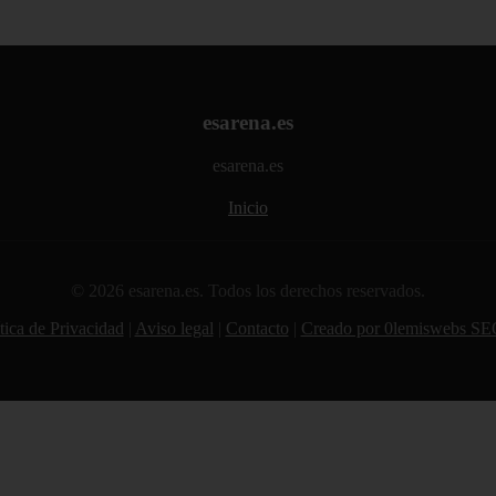
esarena.es
esarena.es
Inicio
© 2026 esarena.es. Todos los derechos reservados.
tica de Privacidad
|
Aviso legal
|
Contacto
|
Creado por 0lemiswebs SE