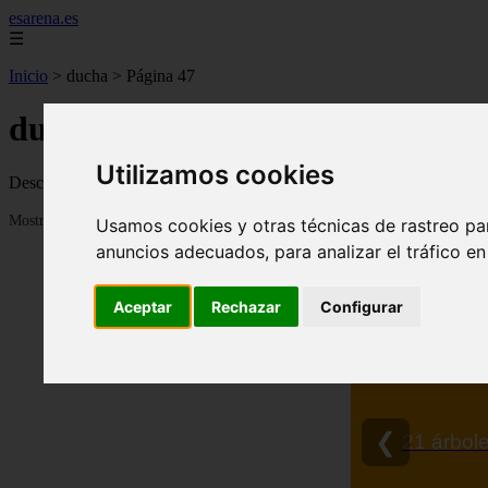
esarena.es
☰
Inicio
>
ducha
>
Página 47
ducha
Utilizamos cookies
Descubre todas las noticias de la categoría ducha. Artículos actualiza
Mostrando 1105 - 1128 de 2121 artículos
Usamos cookies y otras técnicas de rastreo pa
anuncios adecuados, para analizar el tráfico e
Aceptar
Rechazar
Configurar
❮
13 me