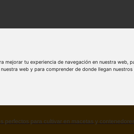
dos y contenido de calidad en esarena.es.
ra mejorar tu experiencia de navegación en nuestra web, p
n nuestra web y para comprender de donde llegan nuestros v
jores árboles resistentes al fuego para un paisaje d