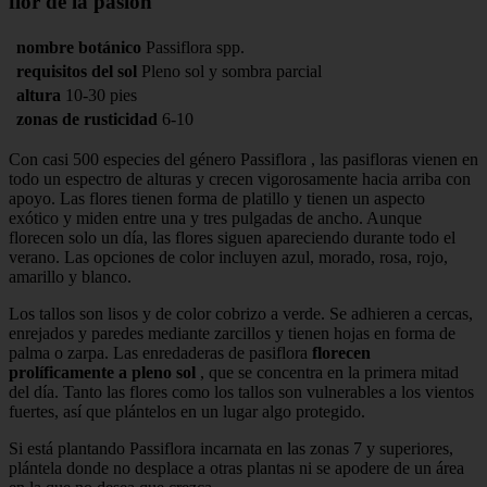
flor de la pasión
nombre botánico
Passiflora spp.
requisitos del sol
Pleno sol y sombra parcial
altura
10-30 pies
zonas de rusticidad
6-10
Con casi 500 especies del género Passiflora , las pasifloras vienen en
todo un espectro de alturas y crecen vigorosamente hacia arriba con
apoyo. Las flores tienen forma de platillo y tienen un aspecto
exótico y miden entre una y tres pulgadas de ancho. Aunque
florecen solo un día, las flores siguen apareciendo durante todo el
verano. Las opciones de color incluyen azul, morado, rosa, rojo,
amarillo y blanco.
Los tallos son lisos y de color cobrizo a verde. Se adhieren a cercas,
enrejados y paredes mediante zarcillos y tienen hojas en forma de
palma o zarpa. Las enredaderas de pasiflora
florecen
prolíficamente a pleno sol
, que se concentra en la primera mitad
del día. Tanto las flores como los tallos son vulnerables a los vientos
fuertes, así que plántelos en un lugar algo protegido.
Si está plantando Passiflora incarnata en las zonas 7 y superiores,
plántela donde no desplace a otras plantas ni se apodere de un área