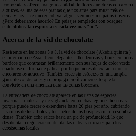
temporada y ofrece una gran cantidad de flores duraderas con aroma
a dulces, es una de esas plantas que nos atrae para mirar más de
cerca y nos hace querer cultivar algunas en nuestros patios traseros.
¿Pero deberíamos hacerlo? En paisajes templados con bosques
caducifolios,
la respuesta es cada vez más “no”.
Acerca de la vid de chocolate
Resistente en las zonas 5 a 8, la vid de chocolate ( Akebia quinata )
es originaria de Asia. Tiene elegantes tallos leñosos y flores en tonos
burdeos que contrastan brillantemente con sus hojas de color verde
chartreuse en forma de palma, por lo que no es de extrañar que lo
encontremos atractivo. También crece sin esfuerzo en una amplia
gama de condiciones y se propaga prolíficamente, lo que la
convierte en una amenaza para las zonas boscosas.
La enredadera de chocolate aparece en las listas de especies
invasoras , molestas y de vigilancia en muchas regiones boscosas
porque puede crecer o extenderse hasta 20 pies por año, cubriendo
las copas de los árboles y los suelos de los bosques con una sombra
densa. También echa raíces hasta un pie de profundidad, lo que
desalienta la regeneración de plantas nativas cruciales para los
ecosistemas locales .