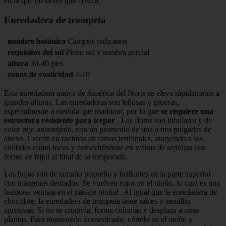
en la que no desea que crezca.
Enredadera de trompeta
nombre botánico
Campsis radicanos
requisitos del sol
Pleno sol y sombra parcial
altura
30-40 pies
zonas de rusticidad
4-10
Esta enredadera nativa de América del Norte se eleva rápidamente a
grandes alturas. Las enredaderas son leñosas y gruesas,
especialmente a medida que maduran, por lo que
se requiere una
estructura resistente para trepar
. Las flores son tubulares y de
color rojo anaranjado, con un promedio de una a tres pulgadas de
ancho. Crecen en racimos en ramas terminales, atrayendo a los
colibríes como locos y convirtiéndose en vainas de semillas con
forma de frijol al final de la temporada.
Las hojas son de tamaño pequeño y brillantes en la parte superior
con márgenes dentados. Se vuelven rojos en el otoño, lo cual es una
hermosa ventaja en el paisaje otoñal . Al igual que la enredadera de
chocolate, la enredadera de trompeta tiene raíces y semillas
agresivas. Si no se controla, forma colonias y desplaza a otras
plantas. Para mantenerlo domesticado, córtelo en el otoño y