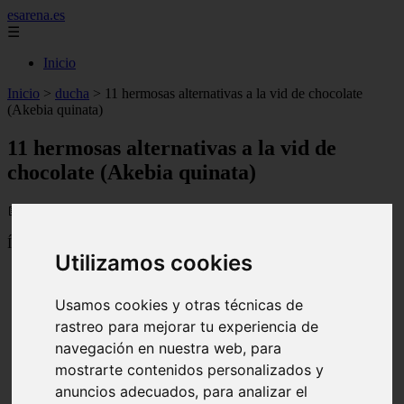
esarena.es
☰
Inicio
Inicio
>
ducha
>
11 hermosas alternativas a la vid de chocolate
(Akebia quinata)
11 hermosas alternativas a la vid de
chocolate (Akebia quinata)
📅 08/08/2025
Índice
Utilizamos cookies
11 hermosas alternativas a la vid de chocolate (Akebia
quinata)
Usamos cookies y otras técnicas de
Acerca de la vid de chocolate
Cruz de vid
rastreo para mejorar tu experiencia de
Madreselva coralina
navegación en nuestra web, para
Carolina Jessamín
mostrarte contenidos personalizados y
Clemátide
jazmín estrella
anuncios adecuados, para analizar el
flor de la pasión