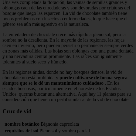
Una vez completada la floración, las vainas de semillas grandes y
oblongas caen de las enredaderas y son devoradas por criaturas del
bosque que luego las esparcen. La vid de chocolate también tiene
pocos problemas con insectos o enfermedades, lo que hace que el
género sea aún más agresivo en la naturaleza.
La enredadera de chocolate crece más rápido a pleno sol, pero la
sombra no la desalienta. En la mayoría de las regiones, las hojas
caen en invierno, pero pueden persistir o permanecer siempre verdes
en zonas más cálidas. Las hojas son oblongas con una punta dentada
y una nervadura central prominente. Las raíces son igualmente
tolerantes al suelo seco y húmedo.
En las regiones áridas, donde no hay bosques densos, la vid de
chocolate no está prohibida y
puede cultivarse de forma segura
siempre que se le dé un mantenimiento cuidadoso
. En los
estados boscosos, particularmente en el noreste de los Estados
Unidos, querrás buscar una alternativa. Aquí hay 11 plantas para su
consideración que tienen un perfil similar al de la vid de chocolate.
Cruz de vid
nombre botánico
Bignonia capreolata
requisitos del sol
Pleno sol y sombra parcial