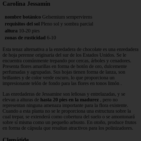
Carolina Jessamín
nombre botánico
Gelsemium sempervirens
requisitos del sol
Pleno sol y sombra parcial
altura
10-20 pies
zonas de rusticidad
6-10
Esta tenaz alternativa a la enredadera de chocolate es una enredadera
de hoja perenne originaria del sur de los Estados Unidos. Se le
encuentra comúnmente trepando por cercas, árboles y cenadores.
Presenta flores amarillas en forma de botón de oro, dulcemente
perfumadas y agrupadas. Sus hojas tienen forma de lanza, son
brillantes y de color verde oscuro, lo que proporciona un
impresionante telón de fondo para las flores en tonos limón .
Las enredaderas de Jessamine son leñosas y entrelazadas, y se
elevan a alturas de
hasta 20 pies en la madurez
, pero no
representan ninguna amenaza importante para la flora existente.
Cuando a esta planta no se le proporciona una estructura sobre la
cual trepar, se extenderá como cobertura del suelo o se amontonará
sobre sí misma como un pequeño arbusto. En otoño, produce frutos
en forma de cápsula que resultan atractivos para los polinizadores.
Clemátide