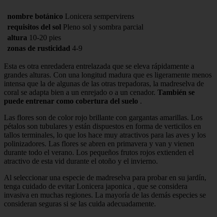
nombre botánico
Lonicera sempervirens
requisitos del sol
Pleno sol y sombra parcial
altura
10-20 pies
zonas de rusticidad
4-9
Esta es otra enredadera entrelazada que se eleva rápidamente a
grandes alturas. Con una longitud madura que es ligeramente menos
intensa que la de algunas de las otras trepadoras, la madreselva de
coral se adapta bien a un enrejado o a un cenador.
También se
puede entrenar como cobertura del suelo
.
Las flores son de color rojo brillante con gargantas amarillas. Los
pétalos son tubulares y están dispuestos en forma de verticilos en
tallos terminales, lo que los hace muy atractivos para las aves y los
polinizadores. Las flores se abren en primavera y van y vienen
durante todo el verano. Los pequeños frutos rojos extienden el
atractivo de esta vid durante el otoño y el invierno.
Al seleccionar una especie de madreselva para probar en su jardín,
tenga cuidado de evitar Lonicera japonica , que se considera
invasiva en muchas regiones. La mayoría de las demás especies se
consideran seguras si se las cuida adecuadamente.