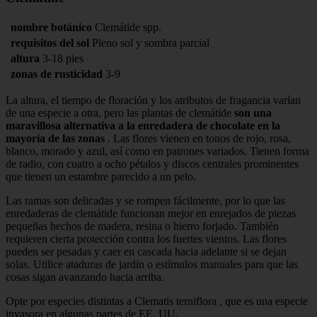
nombre botánico
Clemátide spp.
requisitos del sol
Pleno sol y sombra parcial
altura
3-18 pies
zonas de rusticidad
3-9
La altura, el tiempo de floración y los atributos de fragancia varían
de una especie a otra, pero las plantas de clemátide
son una
maravillosa alternativa a la enredadera de chocolate en la
mayoría de las zonas
. Las flores vienen en tonos de rojo, rosa,
blanco, morado y azul, así como en patrones variados. Tienen forma
de radio, con cuatro a ocho pétalos y discos centrales prominentes
que tienen un estambre parecido a un pelo.
Las ramas son delicadas y se rompen fácilmente, por lo que las
enredaderas de clemátide funcionan mejor en enrejados de piezas
pequeñas hechos de madera, resina o hierro forjado. También
requieren cierta protección contra los fuertes vientos. Las flores
pueden ser pesadas y caer en cascada hacia adelante si se dejan
solas. Utilice ataduras de jardín o estímulos manuales para que las
cosas sigan avanzando hacia arriba.
Opte por especies distintas a Clematis terniflora , que es una especie
invasora en algunas partes de EE. UU.