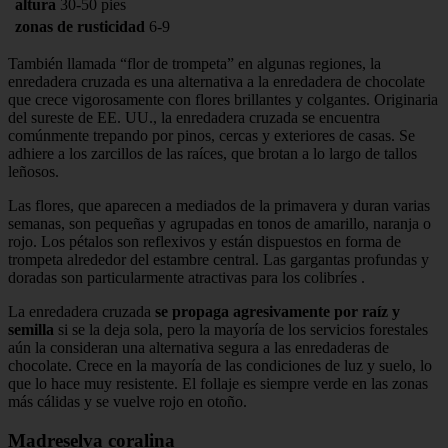
altura
30-50 pies
zonas de rusticidad
6-9
También llamada “flor de trompeta” en algunas regiones, la
enredadera cruzada es una alternativa a la enredadera de chocolate
que crece vigorosamente con flores brillantes y colgantes. Originaria
del sureste de EE. UU., la enredadera cruzada se encuentra
comúnmente trepando por pinos, cercas y exteriores de casas. Se
adhiere a los zarcillos de las raíces, que brotan a lo largo de tallos
leñosos.
Las flores, que aparecen a mediados de la primavera y duran varias
semanas, son pequeñas y agrupadas en tonos de amarillo, naranja o
rojo. Los pétalos son reflexivos y están dispuestos en forma de
trompeta alrededor del estambre central. Las gargantas profundas y
doradas son particularmente atractivas para los colibríes .
La enredadera cruzada
se propaga agresivamente por raíz y
semilla
si se la deja sola, pero la mayoría de los servicios forestales
aún la consideran una alternativa segura a las enredaderas de
chocolate. Crece en la mayoría de las condiciones de luz y suelo, lo
que lo hace muy resistente. El follaje es siempre verde en las zonas
más cálidas y se vuelve rojo en otoño.
Madreselva coralina