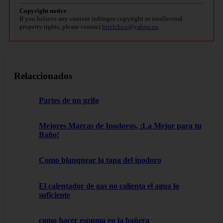
Copyright notice
If you believe any content infringes copyright or intellectual
property rights, please contact
bitelchux@yahoo.es
.
Relaccionados
Partes de un grifo
Mejores Marcas de Inodoros, ¡La Mejor para tu
Baño!
Como blanquear la tapa del inodoro
El calentador de gas no calienta el agua lo
suficiente
como hacer espuma en la bañera