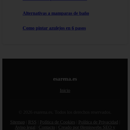
Alternativas a mamparas de baño
Como pintar azulejos en 6 pasos
esarena.es
Inicio
© 2026 esarena.es. Todos los derechos reservados.
Sitemap
|
RSS
|
Política de Cookies
|
Política de Privacidad
|
Aviso legal
|
Contacto
|
Creado por 0lemiswebs SEO y