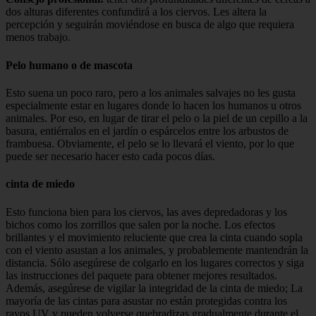
dos alturas diferentes confundirá a los ciervos. Les altera la
percepción y seguirán moviéndose en busca de algo que requiera
menos trabajo.
Pelo humano o de mascota
Esto suena un poco raro, pero a los animales salvajes no les gusta
especialmente estar en lugares donde lo hacen los humanos u otros
animales. Por eso, en lugar de tirar el pelo o la piel de un cepillo a la
basura, entiérralos en el jardín o espárcelos entre los arbustos de
frambuesa. Obviamente, el pelo se lo llevará el viento, por lo que
puede ser necesario hacer esto cada pocos días.
cinta de miedo
Esto funciona bien para los ciervos, las aves depredadoras y los
bichos como los zorrillos que salen por la noche. Los efectos
brillantes y el movimiento reluciente que crea la cinta cuando sopla
con el viento asustan a los animales, y probablemente mantendrán la
distancia. Sólo asegúrese de colgarlo en los lugares correctos y siga
las instrucciones del paquete para obtener mejores resultados.
Además, asegúrese de vigilar la integridad de la cinta de miedo; La
mayoría de las cintas para asustar no están protegidas contra los
rayos UV y pueden volverse quebradizas gradualmente durante el