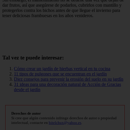
dar frutos, así que asegúrese de podarlos, cubrirlos con mantillo y
protegerlos contra los bichos antes de que llegue el invierno para
tener deliciosas frambuesas en los años venideros.
Tal vez te puede interesar:
Cómo crear un jardín de hierbas vertical en tu cocina
11 tipos de pulgones que se encuentran en el jardín
Diez consejos para prevenir la erosión del suelo en su jardín
31 ideas para una decoración natural de Acción de Gracias
desde el jardín
Derechos de autor
Si cree que algún contenido infringe derechos de autor o propiedad
intelectual, contacte en
bitelchux@yahoo.es
.