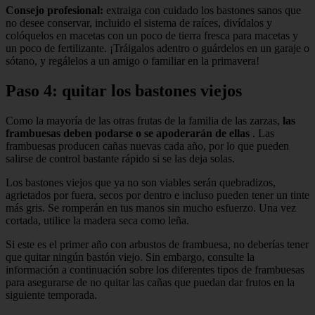
Consejo profesional:
extraiga con cuidado los bastones sanos que
no desee conservar, incluido el sistema de raíces, divídalos y
colóquelos en macetas con un poco de tierra fresca para macetas y
un poco de fertilizante. ¡Tráigalos adentro o guárdelos en un garaje o
sótano, y regálelos a un amigo o familiar en la primavera!
Paso 4: quitar los bastones viejos
Como la mayoría de las otras frutas de la familia de las zarzas,
las
frambuesas deben podarse o se apoderarán de ellas
. Las
frambuesas producen cañas nuevas cada año, por lo que pueden
salirse de control bastante rápido si se las deja solas.
Los bastones viejos que ya no son viables serán quebradizos,
agrietados por fuera, secos por dentro e incluso pueden tener un tinte
más gris. Se romperán en tus manos sin mucho esfuerzo. Una vez
cortada, utilice la madera seca como leña.
Si este es el primer año con arbustos de frambuesa, no deberías tener
que quitar ningún bastón viejo. Sin embargo, consulte la
información a continuación sobre los diferentes tipos de frambuesas
para asegurarse de no quitar las cañas que puedan dar frutos en la
siguiente temporada.