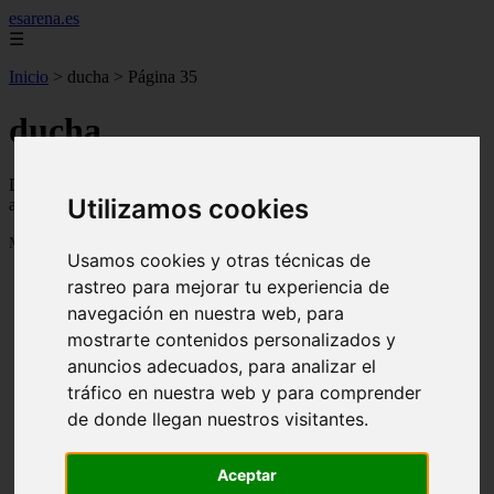
esarena.es
☰
Inicio
>
ducha
>
Página 35
ducha
Descubre todas las noticias de la categoría ducha. Artículos
Utilizamos cookies
actualizados y contenido de calidad en esarena.es.
Mostrando 817 - 840 de 2121 artículos
Usamos cookies y otras técnicas de
rastreo para mejorar tu experiencia de
navegación en nuestra web, para
mostrarte contenidos personalizados y
anuncios adecuados, para analizar el
tráfico en nuestra web y para comprender
21 árboles perfectos para cultivar en macetas y
❮
❯
de donde llegan nuestros visitantes.
contenedores de exterior
Aceptar