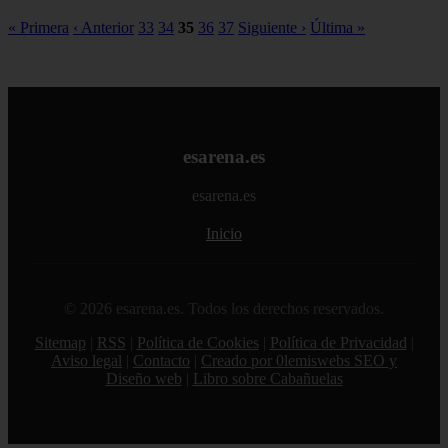
« Primera
‹ Anterior
33
34
35
36
37
Siguiente ›
Última »
esarena.es
esarena.es
Inicio
© 2026 esarena.es. Todos los derechos reservados.
Sitemap
|
RSS
|
Política de Cookies
|
Política de Privacidad
|
Aviso legal
|
Contacto
|
Creado por 0lemiswebs SEO y
Diseño web
|
Libro sobre Cabañuelas