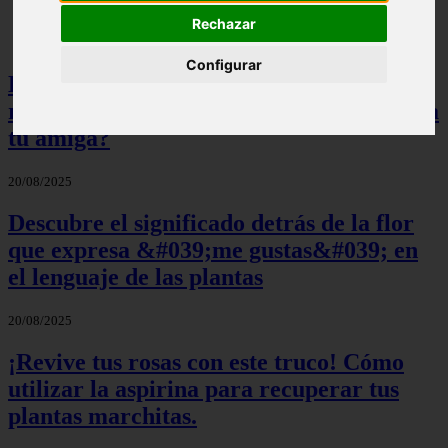
Rechazar
Configurar
El significado detrás de cada color de
rosas: ¿Qué tono elegir para sorprender a
tu amiga?
20/08/2025
Descubre el significado detrás de la flor
que expresa &#039;me gustas&#039; en
el lenguaje de las plantas
20/08/2025
¡Revive tus rosas con este truco! Cómo
utilizar la aspirina para recuperar tus
plantas marchitas.