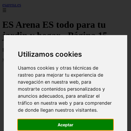
esarena.es
☰
ES Arena ES todo para tu
jardin y hogar - Página 15
Blog sobre hogar, jardin, plantas, clutivos, flores y mucho más...
Utilizamos cookies
Mostrando 337 - 360 de 2120 artículos
Usamos cookies y otras técnicas de
rastreo para mejorar tu experiencia de
navegación en nuestra web, para
mostrarte contenidos personalizados y
anuncios adecuados, para analizar el
21 árboles perfectos para cultivar en macetas y
tráfico en nuestra web y para comprender
❮
❯
contenedores de exterior
de donde llegan nuestros visitantes.
Aceptar