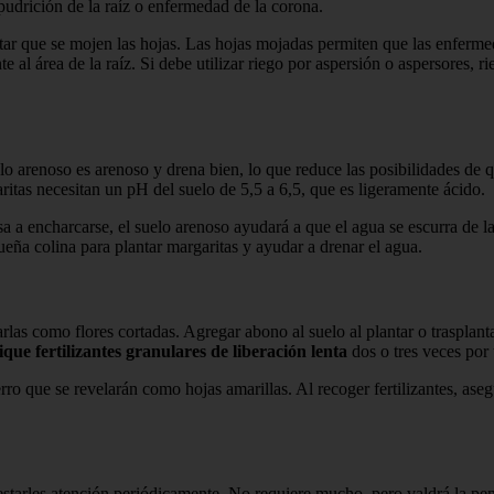
 pudrición de la raíz o enfermedad de la corona.
tar que se mojen las hojas. Las hojas mojadas permiten que las enferme
 al área de la raíz. Si debe utilizar riego por aspersión o aspersores, 
lo arenoso es arenoso y drena bien, lo que reduce las posibilidades de 
ritas necesitan un pH del suelo de 5,5 a 6,5, que es ligeramente ácido.
nsa a encharcarse, el suelo arenoso ayudará a que el agua se escurra de l
ueña colina para plantar margaritas y ayudar a drenar el agua.
arlas como flores cortadas. Agregar abono al suelo al plantar o trasplan
ique fertilizantes granulares de liberación lenta
dos o tres veces po
ro que se revelarán como hojas amarillas. Al recoger fertilizantes, ase
estarles atención periódicamente. No requiere mucho, pero valdrá la pen