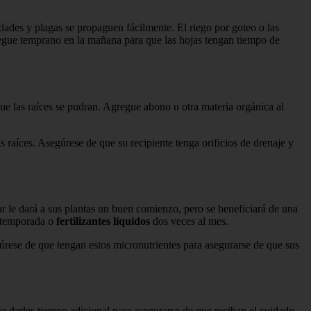
dades y plagas se propaguen fácilmente. El riego por goteo o las
riegue temprano en la mañana para que las hojas tengan tiempo de
que las raíces se pudran. Agregue abono u otra materia orgánica al
as raíces. Asegúrese de que su recipiente tenga orificios de drenaje y
tar le dará a sus plantas un buen comienzo, pero se beneficiará de una
r temporada o
fertilizantes líquidos
dos veces al mes.
gúrese de que tengan estos micronutrientes para asegurarse de que sus
a darles tiempo adicional para asegurarse de que reciban el cuidado