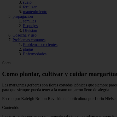
suelo
fertilizar
mantenimiento
propagación
semillas
Esquejes
División
Cosecha y uso
Problemas comunes
Problemas crecientes
plagas
Enfermedades
flores
Cómo plantar, cultivar y cuidar margarita
Las margaritas gerberas son flores cortadas icónicas que siempre parec
para que siempre pueda tener a la mano un jarrón lleno de alegría.
Escrito por Kaleigh Brillon Revisión de horticultura por Lorin Nielse
Contenido
Las margaritas gerberas seguramente sabrán cómo robarse el espectácul