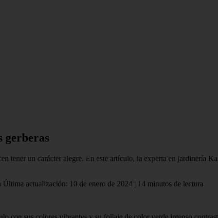
s gerberas
en tener un carácter alegre. En este artículo, la experta en jardinería K
n Última actualización: 10 de enero de 2024 | 14 minutos de lectura
o con sus colores vibrantes y su follaje de color verde intenso contra