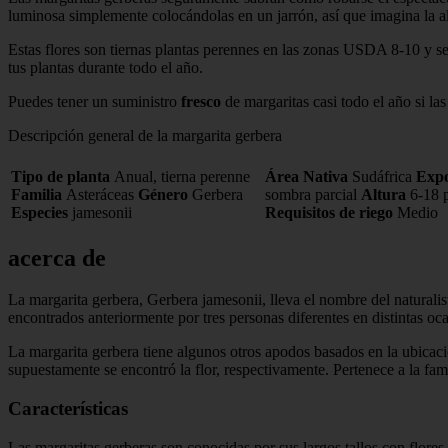
luminosa simplemente colocándolas en un jarrón, así que imagina la aleg
Estas flores son tiernas plantas perennes en las zonas USDA 8-10 y se 
tus plantas durante todo el año.
Puedes tener un suministro
fresco
de margaritas casi todo el año si la
Descripción general de la margarita gerbera
Tipo de planta
Anual, tierna perenne
Área Nativa
Sudáfrica
Expo
Familia
Asteráceas
Género
Gerbera
sombra parcial
Altura
6-18 
Especies
jamesonii
Requisitos de riego
Medio
acerca de
La margarita gerbera, Gerbera jamesonii, lleva el nombre del naturali
encontrados anteriormente por tres personas diferentes en distintas oc
La margarita gerbera tiene algunos otros apodos basados ​​​​en la ubica
supuestamente se encontró la flor, respectivamente. Pertenece a la fami
Características
Las margaritas gerberas son conocidas por sus largos tallos con flores 