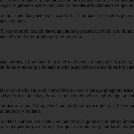
rgaritas gerberas azules, han sido coloreadas artificialmente ya que no
de hojas peludas pueden alcanzar hasta 12 pulgadas y los tallos gener
ntas perennes.
 °F, pero morirán cuando las temperaturas permanezcan bajo cero duran
da llevar al interior para pasar el invierno.
 trasplantarlas, y funcionan bien en el suelo o en contenedores. Las mar
de flores cortadas que llamará mucha la atención con sus flores brillante
arlas en un medio sin suelo como fibra de coco o musgo sphagnum
unas
dejas Epic de 4 celdas. Pon la semilla en el medio y cúbrela ligerament
nunca se seque. Coloque las bandejas bajo un poco de luz. Utilice una 
r indirecta y brillante.
rdaderas, cambie la maceta a recipientes más grandes con tierra húmeda.
ar las temperaturas exteriores. Aunque es común ver plántulas de margarit