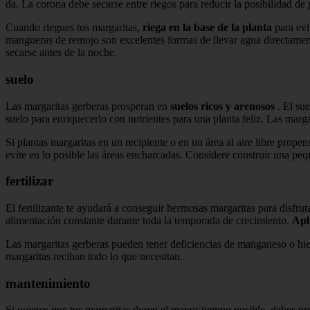
da. La corona debe secarse entre riegos para reducir la posibilidad de
Cuando riegues tus margaritas,
riega en la base de la planta
para evi
mangueras de remojo son excelentes formas de llevar agua directamente
secarse antes de la noche.
suelo
Las margaritas gerberas prosperan en
suelos ricos y arenosos
. El sue
suelo para enriquecerlo con nutrientes para una planta feliz. Las marga
Si plantas margaritas en un recipiente o en un área al aire libre prope
evite en lo posible las áreas encharcadas. Considere construir una peq
fertilizar
El fertilizante te ayudará a conseguir hermosas margaritas para disfrut
alimentación constante durante toda la temporada de crecimiento.
Apl
Las margaritas gerberas pueden tener deficiencias de manganeso o hier
margaritas reciban todo lo que necesitan.
mantenimiento
Si quieres que tus margaritas duren el mayor tiempo posible, debes pr