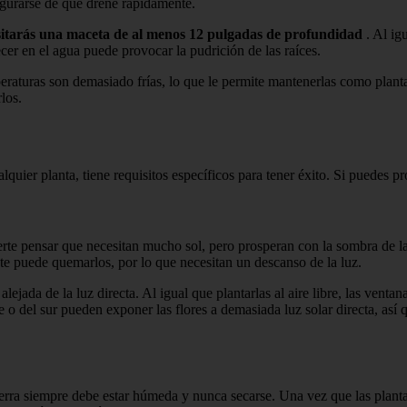
segurarse de que drene rápidamente.
sitarás una maceta de al menos 12 pulgadas de profundidad
. Al ig
cer en el agua puede provocar la pudrición de las raíces.
peraturas son demasiado frías, lo que le permite mantenerlas como plant
los.
quier planta, tiene requisitos específicos para tener éxito. Si puedes pr
erte pensar que necesitan mucho sol, pero prosperan con la sombra de l
nte puede quemarlos, por lo que necesitan un descanso de la luz.
alejada de la luz directa. Al igual que plantarlas al aire libre, las vent
e o del sur pueden exponer las flores a demasiada luz solar directa, así
erra siempre debe estar húmeda y nunca secarse. Una vez que las planta