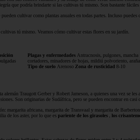
ría que podría brindarte si las cultivas tú mismo. Son bastante fáciles 
pueden cultivar como plantas anuales en todas partes. Incluso puedes cul
s cultivas tú mismo. Veamos cómo cultivar estas flores en su jardín.
sición
Plagas y enfermedades
Antracnosis, pulgones, mancha f
pulgadas
cortadores, minadores de hojas, mildiú polvoriento, araña 
Tipo de suelo
Arenoso
Zona de rusticidad
8-10
sta alemán Traugott Gerber y Robert Jameson, a quienes una vez se les 
asiones. Son originarias de Sudáfrica, pero se pueden encontrar en casi 
ción: margarita africana, margarita de Transvaal y margarita de Barberto
lia de los aster, por lo que es
pariente de los girasoles
,
los crisantem
de colores brillantes. Estas cabezas de flores miden entre 3 y 4 pulgadas