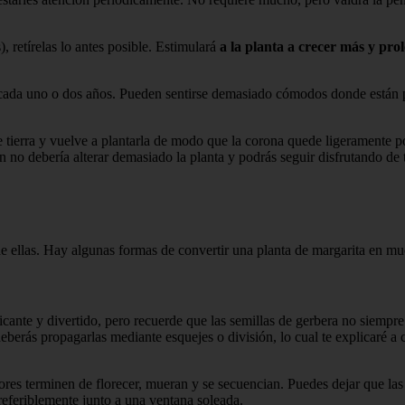
), retírelas lo antes posible. Estimulará
a la planta a crecer más y pr
s cada uno o dos años. Pueden sentirse demasiado cómodos donde están 
e tierra y vuelve a plantarla de modo que la corona quede ligeramente po
n no debería alterar demasiado la planta y podrás seguir disfrutando de
de ellas. Hay algunas formas de convertir una planta de margarita en mu
icante y divertido, pero recuerde que las semillas de gerbera no siempre s
deberás propagarlas mediante esquejes o división, lo cual te explicaré a 
lores terminen de florecer, mueran y se secuencian. Puedes dejar que las
referiblemente junto a una ventana soleada.