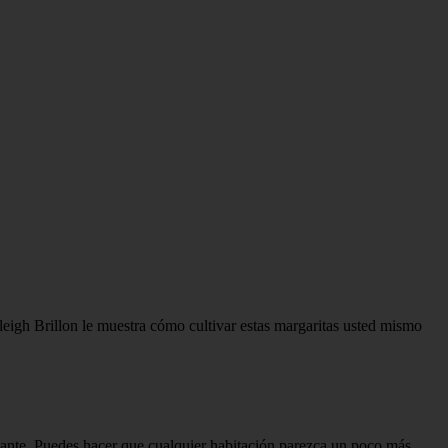
aleigh Brillon le muestra cómo cultivar estas margaritas usted mismo
stante. Puedes hacer que cualquier habitación parezca un poco más