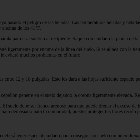
aya pasado el peligro de las heladas. Las temperaturas heladas y helada
 encima de los 41°F.
párala para ir al suelo o al recipiente. Saque con cuidado la planta de l
sté ligeramente por encima de la línea del suelo. Si se alinea con la tierr
le evitará muchos problemas en el futuro.
las entre 12 y 18 pulgadas. Esto les dará a las hojas suficiente espacio p
 cepellón penetre en el suelo dejando la corona ligeramente elevada. Rel
e. El suelo debe ser franco arenoso para que pueda drenar el exceso de
co y bajo demasiado para tu comodidad, puedes proteger tus flores recié
o deberá tener especial cuidado para conseguir un suelo con buen drenaj