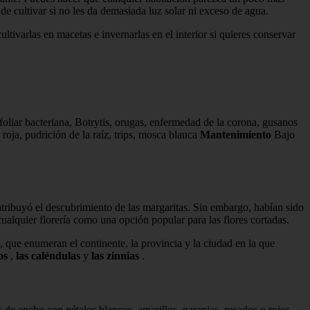
de cultivar si no les da demasiada luz solar ni exceso de agua.
tivarlas en macetas e invernarlas en el interior si quieres conservar
oliar bacteriana, Botrytis, orugas, enfermedad de la corona, gusanos
roja, pudrición de la raíz, trips, mosca blanca
Mantenimiento
Bajo
atribuyó el descubrimiento de las margaritas. Sin embargo, habían sido
cualquier florería como una opción popular para las flores cortadas.
n, que enumeran el continente, la provincia y la ciudad en la que
os
,
las caléndulas
y
las zinnias
.
 de ancho con pétalos blancos, amarillos, naranjas, rosados ​​o rojos