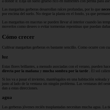
a dónde ir. Elija un suelo grueso rico en nutrientes con perlita para a
Las margaritas gerberas desarrollan raíces profundas, por lo que
nece
por encima del suelo. No riegue la planta en el fondo, ya que permane
Las margaritas en macetas se pueden llevar al interior cuando las tem
moverlos como desees o evitar tormentas repentinas que puedan dañar
Cómo crecer
Cultivar margaritas gerberas es bastante sencillo. Como ocurre con cual
luz
Estas flores brillantes, a menudo asociadas con el verano, pueden hac
directa por la mañana
y
mucha sombra por la tarde
. El sol calie
Si los va a pasar el invierno, manténgalos en una habitación soleada y 
justo al lado de la ventana sin ningún problema. Las ventanas del oest
dan a estas direcciones.
agua
Las gerberas jóvenes recién trasplantadas necesitan mucha agua. La ti