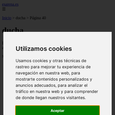
esarena.es
☰
Inicio
>
ducha
>
Página 40
ducha
Descubre todas las noticias de la categoría ducha. Artículos
Utilizamos cookies
actualizados y contenido de calidad en esarena.es.
Mostrando 937 - 960 de 2121 artículos
Usamos cookies y otras técnicas de
rastreo para mejorar tu experiencia de
navegación en nuestra web, para
mostrarte contenidos personalizados y
anuncios adecuados, para analizar el
tráfico en nuestra web y para comprender
21 árboles perfectos para cultivar en macetas y
❮
❯
de donde llegan nuestros visitantes.
contenedores de exterior
Aceptar