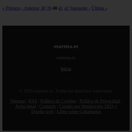
« Primera
‹ Anterior
38
39
40
41
42
Siguiente ›
Última »
esarena.es
esarena.es
Inicio
© 2026 esarena.es. Todos los derechos reservados.
Sitemap
|
RSS
|
Política de Cookies
|
Política de Privacidad
|
Aviso legal
|
Contacto
|
Creado por 0lemiswebs SEO y
Diseño web
|
Libro sobre Cabañuelas