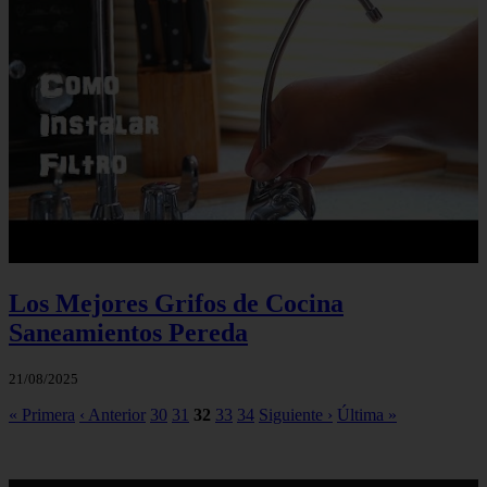
Los Mejores Grifos de Cocina
Saneamientos Pereda
21/08/2025
« Primera
‹ Anterior
30
31
32
33
34
Siguiente ›
Última »