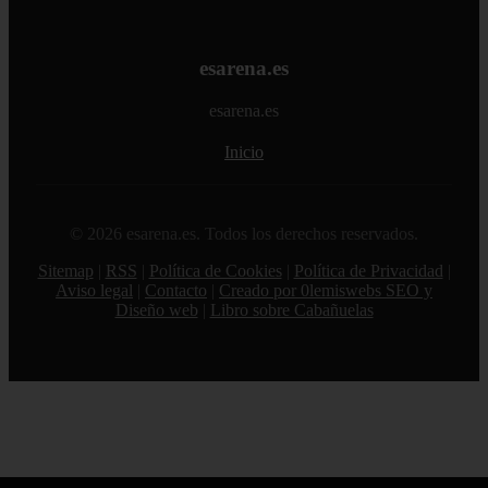
esarena.es
esarena.es
Inicio
© 2026 esarena.es. Todos los derechos reservados.
Sitemap
|
RSS
|
Política de Cookies
|
Política de Privacidad
|
Aviso legal
|
Contacto
|
Creado por 0lemiswebs SEO y
Diseño web
|
Libro sobre Cabañuelas