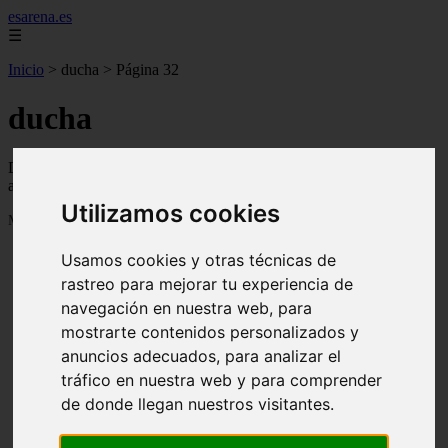
esarena.es
☰
Inicio
>
ducha
>
Página 32
ducha
Descubre todas las noticias de la categoría ducha. Artículos
actualizados y contenido de calidad en esarena.es.
Utilizamos cookies
Mostrando 745 - 768 de 2121 artículos
Usamos cookies y otras técnicas de
rastreo para mejorar tu experiencia de
navegación en nuestra web, para
mostrarte contenidos personalizados y
anuncios adecuados, para analizar el
13 mejores árboles resistentes al fuego para un paisaje
❮
❯
tráfico en nuestra web y para comprender
defendible
de donde llegan nuestros visitantes.