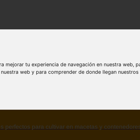
dos y contenido de calidad en esarena.es.
ra mejorar tu experiencia de navegación en nuestra web, p
n nuestra web y para comprender de donde llegan nuestros v
s perfectos para cultivar en macetas y contenedores