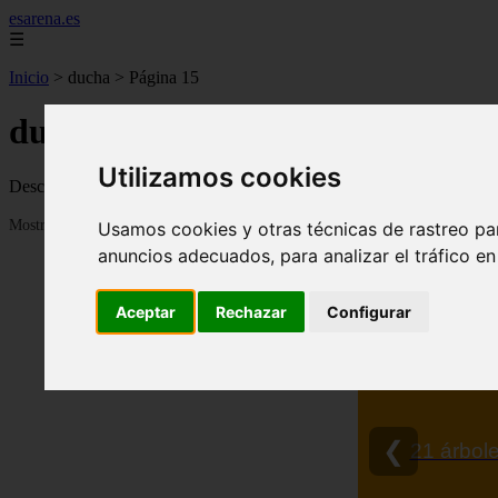
esarena.es
☰
Inicio
>
ducha
>
Página 15
ducha
Utilizamos cookies
Descubre todas las noticias de la categoría ducha. Artículos actualiza
Mostrando 337 - 360 de 2121 artículos
Usamos cookies y otras técnicas de rastreo pa
anuncios adecuados, para analizar el tráfico e
Aceptar
Rechazar
Configurar
❮
21 árbole