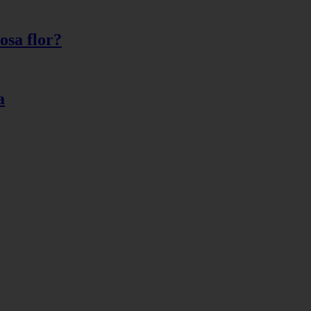
osa flor?
a