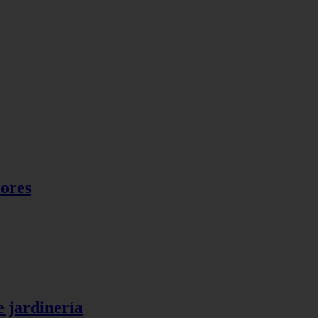
lores
e jardinería