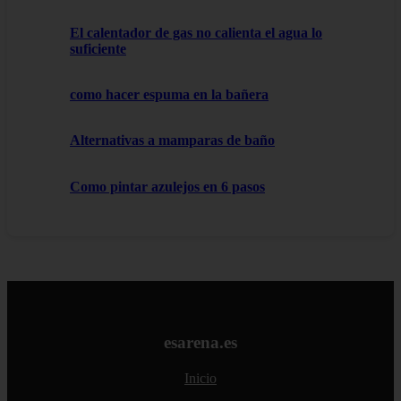
El calentador de gas no calienta el agua lo
suficiente
como hacer espuma en la bañera
Alternativas a mamparas de baño
Como pintar azulejos en 6 pasos
esarena.es
Inicio