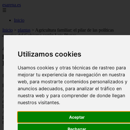
esarena.es
☰
Inicio
Inicio
>
plantas
>
Agricultura familiar: el pilar de las políticas
agrarias del Gobierno según Luis Planas
Agricultura familiar: el pilar de las
Utilizamos cookies
políticas agrarias del Gobierno según
Luis Planas
Usamos cookies y otras técnicas de rastreo para
mejorar tu experiencia de navegación en nuestra
📅 30/06/2026
web, para mostrarte contenidos personalizados y
En un reciente encuentro organizado por la Unión de Pequeños
anuncios adecuados, para analizar el tráfico en
Agricultores y Ganaderos (UPA), el ministro de Agricultura, Pesca y
nuestra web y para comprender de donde llegan
Alimentación,
Luis Planas
, reivindicó el papel central que ocupa la
agricultura familiar y profesional en la agenda del Ejecutivo.
nuestros visitantes.
Durante la clausura del acto de presentación del Anuario de
Agricultura Familiar 2026, Planas defendió que este modelo
productivo representa a la gran clase media del campo español y
Aceptar
merece un respaldo firme y continuado.
Rechazar