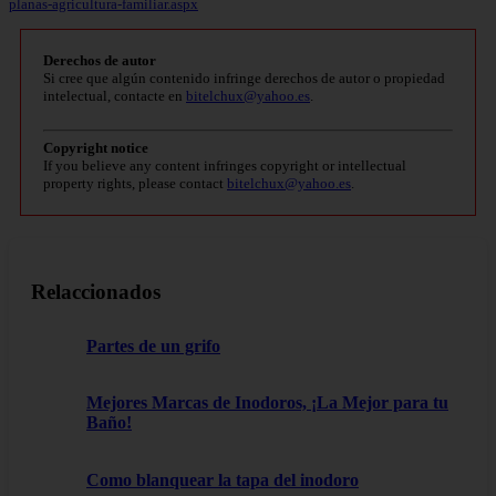
planas-agricultura-familiar.aspx
Derechos de autor
Si cree que algún contenido infringe derechos de autor o propiedad
intelectual, contacte en
bitelchux@yahoo.es
.
Copyright notice
If you believe any content infringes copyright or intellectual
property rights, please contact
bitelchux@yahoo.es
.
Relaccionados
Partes de un grifo
Mejores Marcas de Inodoros, ¡La Mejor para tu
Baño!
Como blanquear la tapa del inodoro