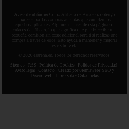
Aviso de afiliados
Como Afiliado de Amazon, obtengo
ingresos por las compras adscritas que cumplen los
requisitos aplicables. Algunos enlaces de esta página son
enlaces de afiliado, lo que significa que puedo recibir una
pequeña comisión sin coste adicional para ti si realizas una
compra a través de ellos. Esto ayuda a mantener y mejorar
este sitio web.
© 2026 esarena.es. Todos los derechos reservados.
Sitemap
|
RSS
|
Política de Cookies
|
Política de Privacidad
|
Aviso legal
|
Contacto
|
Creado por 0lemiswebs SEO y
Diseño web
|
Libro sobre Cabañuelas