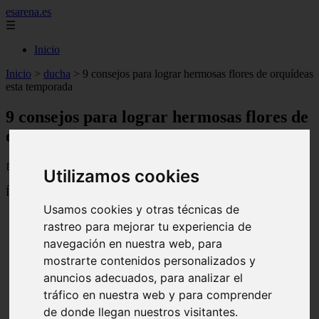
esarena.es
☰
Inicio
Inicio
>
ducha
>
9 consejos para lograr hermosas flores de orquídeas
esta temporada
9 consejos para lograr hermosas flores de
orquídeas esta temporada
📅 04/08/2025
Utilizamos cookies
Índice
Usamos cookies y otras técnicas de
9 consejos para lograr hermosas flores de orquídeas esta
rastreo para mejorar tu experiencia de
temporada
Consigue la luz adecuada
navegación en nuestra web, para
Mantenga una buena rutina de riego
mostrarte contenidos personalizados y
Busque plagas
anuncios adecuados, para analizar el
Mantenga sus plantas libres de enfermedades
Aumentar la humedad
tráfico en nuestra web y para comprender
enfriar las cosas
de donde llegan nuestros visitantes.
Toma un poco de aire fresco