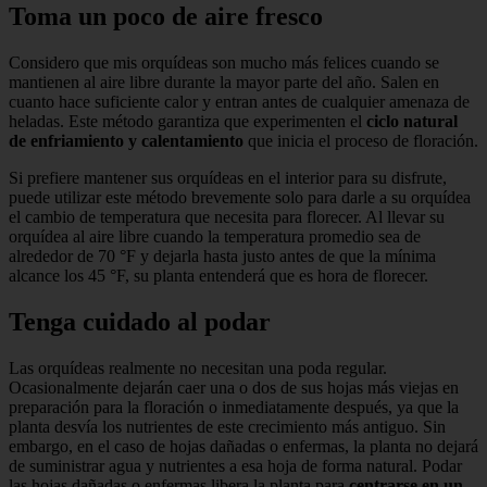
Toma un poco de aire fresco
Considero que mis orquídeas son mucho más felices cuando se
mantienen al aire libre durante la mayor parte del año. Salen en
cuanto hace suficiente calor y entran antes de cualquier amenaza de
heladas. Este método garantiza que experimenten el
ciclo natural
de enfriamiento y calentamiento
que inicia el proceso de floración.
Si prefiere mantener sus orquídeas en el interior para su disfrute,
puede utilizar este método brevemente solo para darle a su orquídea
el cambio de temperatura que necesita para florecer. Al llevar su
orquídea al aire libre cuando la temperatura promedio sea de
alrededor de 70 °F y dejarla hasta justo antes de que la mínima
alcance los 45 °F, su planta entenderá que es hora de florecer.
Tenga cuidado al podar
Las orquídeas realmente no necesitan una poda regular.
Ocasionalmente dejarán caer una o dos de sus hojas más viejas en
preparación para la floración o inmediatamente después, ya que la
planta desvía los nutrientes de este crecimiento más antiguo. Sin
embargo, en el caso de hojas dañadas o enfermas, la planta no dejará
de suministrar agua y nutrientes a esa hoja de forma natural. Podar
las hojas dañadas o enfermas libera la planta para
centrarse en un