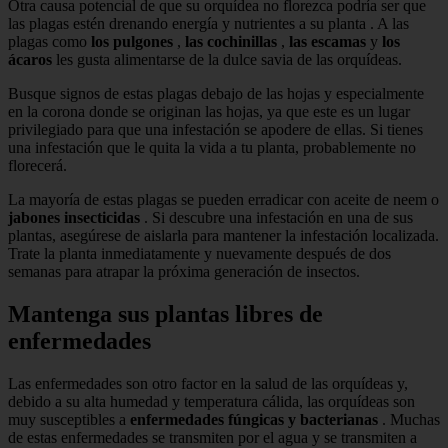
Otra causa potencial de que su orquídea no florezca podría ser que
las plagas estén drenando energía y nutrientes a su planta . A las
plagas como
los pulgones
,
las cochinillas
,
las escamas
y
los
ácaros
les gusta alimentarse de la dulce savia de las orquídeas.
Busque signos de estas plagas debajo de las hojas y especialmente
en la corona donde se originan las hojas, ya que este es un lugar
privilegiado para que una infestación se apodere de ellas. Si tienes
una infestación que le quita la vida a tu planta, probablemente no
florecerá.
La mayoría de estas plagas se pueden erradicar con aceite de neem o
jabones insecticidas
. Si descubre una infestación en una de sus
plantas, asegúrese de aislarla para mantener la infestación localizada.
Trate la planta inmediatamente y nuevamente después de dos
semanas para atrapar la próxima generación de insectos.
Mantenga sus plantas libres de
enfermedades
Las enfermedades son otro factor en la salud de las orquídeas y,
debido a su alta humedad y temperatura cálida, las orquídeas son
muy susceptibles a
enfermedades fúngicas y bacterianas
. Muchas
de estas enfermedades se transmiten por el agua y se transmiten a