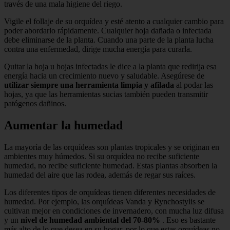
través de una mala higiene del riego.
Vigile el follaje de su orquídea y esté atento a cualquier cambio para
poder abordarlo rápidamente. Cualquier hoja dañada o infectada
debe eliminarse de la planta. Cuando una parte de la planta lucha
contra una enfermedad, dirige mucha energía para curarla.
Quitar la hoja u hojas infectadas le dice a la planta que redirija esa
energía hacia un crecimiento nuevo y saludable. Asegúrese de
utilizar siempre una herramienta limpia y afilada
al podar las
hojas, ya que las herramientas sucias también pueden transmitir
patógenos dañinos.
Aumentar la humedad
La mayoría de las orquídeas son plantas tropicales y se originan en
ambientes muy húmedos. Si su orquídea no recibe suficiente
humedad, no recibe suficiente humedad. Estas plantas absorben la
humedad del aire que las rodea, además de regar sus raíces.
Los diferentes tipos de orquídeas tienen diferentes necesidades de
humedad. Por ejemplo, las orquídeas Vanda y Rynchostylis se
cultivan mejor en condiciones de invernadero, con mucha luz difusa
y un
nivel de humedad ambiental del 70-80%
. Eso es bastante
más alto de lo que desea en su hogar, por lo que estas orquídeas no