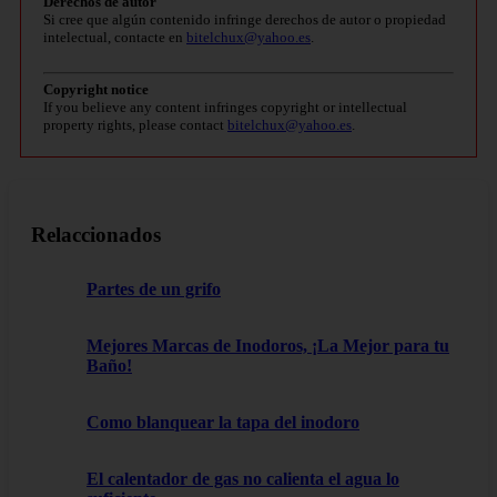
Derechos de autor
Si cree que algún contenido infringe derechos de autor o propiedad
intelectual, contacte en
bitelchux@yahoo.es
.
Copyright notice
If you believe any content infringes copyright or intellectual
property rights, please contact
bitelchux@yahoo.es
.
Relaccionados
Partes de un grifo
Mejores Marcas de Inodoros, ¡La Mejor para tu
Baño!
Como blanquear la tapa del inodoro
El calentador de gas no calienta el agua lo