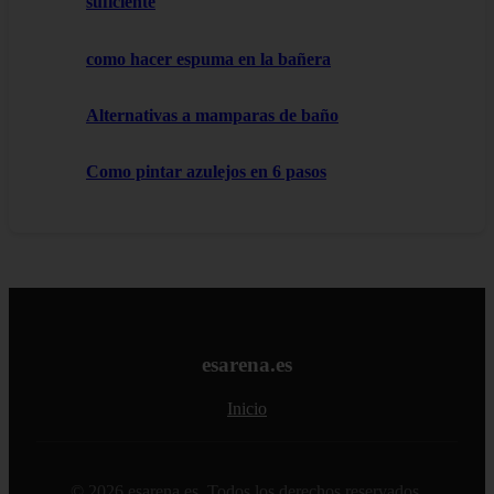
suficiente
como hacer espuma en la bañera
Alternativas a mamparas de baño
Como pintar azulejos en 6 pasos
esarena.es
Inicio
© 2026 esarena.es. Todos los derechos reservados.