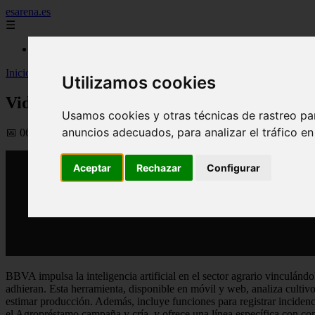
esarena.es
☰
Inicio
Inicio
>
yt-plantas
>
Video BBVA impulsa la IA en el campo y ofrece u
Utilizamos cookies
Video BBVA impulsa la IA en el campo y ofr
Usamos cookies y otras técnicas de rastreo pa
anuncios adecuados, para analizar el tráfico e
📅 06/03/2026
Aceptar
Rechazar
Configurar
BBVA impulsa la inteligencia artificial en el sector agrario vinculán
adhieran. Esta herramienta, disponible en móvil y web, analiza cultivo
estimar producción. Además, incluye funciones para registrar inciden
el Agropréstamo campaña y cría, y ofrece una línea específica con cond