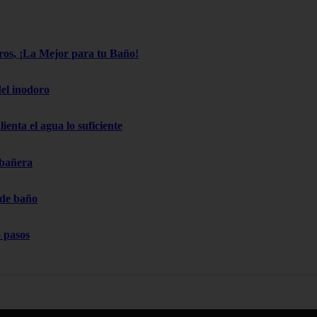
os, ¡La Mejor para tu Baño!
el inodoro
ienta el agua lo suficiente
 bañera
 de baño
 pasos