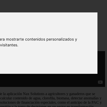
analiza cultivos
ara mostrarte contenidos personalizados y
isitantes.
de la aplicación Nax Solutions a agricultores y ganaderos que se
calcular contenido de agua, clorofila, biomasa, detectar anomalías y
soluciones de financiación especiales, como el anticipo de la PAC y
 gestión y la toma de decisiones en un sector en transformación.