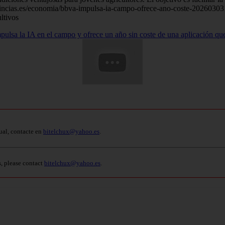
provincias.es/economia/bbva-impulsa-ia-campo-ofrece-ano-coste-2026030
ltivos
lsa la IA en el campo y ofrece un año sin coste de una aplicación que 
ual, contacte en
bitelchux@yahoo.es
.
s, please contact
bitelchux@yahoo.es
.