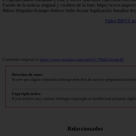
Fuente de la noticia original y creditos de la foto: https://www.las
#bbva #impulsa #campo #ofrece #año #coste #aplicación #analiza #cu
Video BBVA impu
Contenido original en
https://www.youtube.com/watch?v=FIukCmwmcKI
Derechos de autor
Si cree que algún contenido infringe derechos de autor o propiedad intelect
Copyright notice
If you believe any content infringes copyright or intellectual property right
Relaccionados