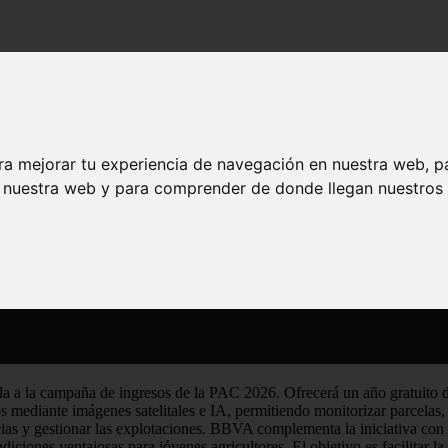
n año sin coste de una aplicación que analiza cultivos
ece un año sin coste de una aplicación que 
ra mejorar tu experiencia de navegación en nuestra web, p
n nuestra web y para comprender de donde llegan nuestros v
dola a la campaña de ingresos de la PAC 2026. Ofrecerá un año gratuito 
s mediante imágenes satelitales e IA, permitiendo monitorizar parcelas, 
cias y gestionar las explotaciones. BBVA complementa la iniciativa con 
iciones ventajosas para jóvenes agricultores. El objetivo es facilitar la