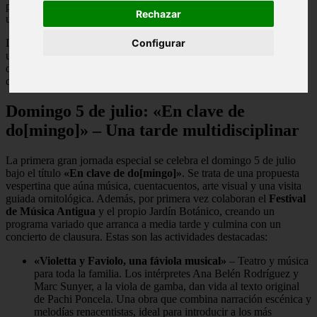
propuestas didácticas que invitan a redescubrir la naturaleza desde
Rechazar
una perspectiva diferente.
La programación estival se articula en dos grandes bloques, cada
Configurar
uno con su propia personalidad, aunque ambos comparten el
objetivo de
fusionar cultura y entorno natural
. A continuación,
desglosamos cada cita para que no te pierdas ni un detalle.
Domingo 5 de julio: «En clave de
do[mingo]» – Una tarde multidisciplinar
La primera gran jornada especial se celebra el domingo 5 de julio
bajo el título
«En clave de do[mingo]»
. Se trata de una propuesta
vespertina que aúna música, cuentacuentos, arte visual y una visita
guiada ornitológica. Además, por primera vez colaboran el
Festival
de Música Antigua
y el propio Jardín Botánico, creando un
programa variado que arranca a media tarde y culmina con un
concierto de clausura. Estas son las actividades destacadas:
«Violetta y Faviolo, una fáviola musical»
– Teatro y música
para toda la familia. Los intérpretes Ana Belén Rodríguez y
Marc Sunyer, a la viola de gamba, dan vida al texto original
de Pachi Poncela. Una obra que combina narración escénica y
melodías renacentistas, ideal para introducir a los más