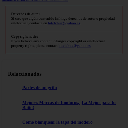
Derechos de autor
Si cree que algún contenido infringe derechos de autor o propiedad
intelectual, contacte en
bitelchux@yahoo.es
.
Copyright notice
If you believe any content infringes copyright or intellectual
property rights, please contact
bitelchux@yahoo.es
.
Relaccionados
Partes de un grifo
Mejores Marcas de Inodoros, ¡La Mejor para tu
Baño!
Como blanquear la tapa del inodoro