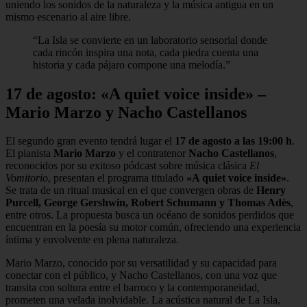
uniendo los sonidos de la naturaleza y la música antigua en un
mismo escenario al aire libre.
“La Isla se convierte en un laboratorio sensorial donde
cada rincón inspira una nota, cada piedra cuenta una
historia y cada pájaro compone una melodía.”
17 de agosto: «A quiet voice inside» –
Mario Marzo y Nacho Castellanos
El segundo gran evento tendrá lugar el
17 de agosto a las 19:00 h
.
El pianista
Mario Marzo
y el contratenor
Nacho Castellanos
,
reconocidos por su exitoso pódcast sobre música clásica
El
Vomitorio
, presentan el programa titulado
«A quiet voice inside»
.
Se trata de un ritual musical en el que convergen obras de
Henry
Purcell, George Gershwin, Robert Schumann y Thomas Adès
,
entre otros. La propuesta busca un océano de sonidos perdidos que
encuentran en la poesía su motor común, ofreciendo una experiencia
íntima y envolvente en plena naturaleza.
Mario Marzo, conocido por su versatilidad y su capacidad para
conectar con el público, y Nacho Castellanos, con una voz que
transita con soltura entre el barroco y la contemporaneidad,
prometen una velada inolvidable. La acústica natural de La Isla,