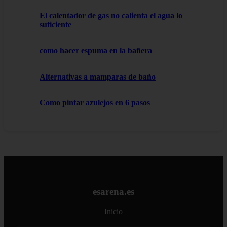
El calentador de gas no calienta el agua lo
suficiente
como hacer espuma en la bañera
Alternativas a mamparas de baño
Como pintar azulejos en 6 pasos
esarena.es
Inicio