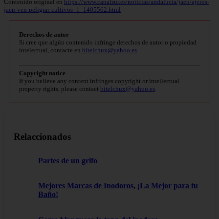
Contenido original en
https://www.canalsur.es/noticias/andalucia/jaen/ajeros-
jaen-ven-peligrar-cultivos_1_1405562.html
Derechos de autor
Si cree que algún contenido infringe derechos de autor o propiedad
intelectual, contacte en
bitelchux@yahoo.es
.
Copyright notice
If you believe any content infringes copyright or intellectual
property rights, please contact
bitelchux@yahoo.es
.
Relaccionados
Partes de un grifo
Mejores Marcas de Inodoros, ¡La Mejor para tu
Baño!