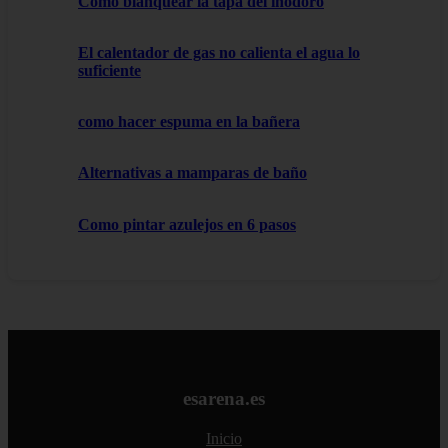
Como blanquear la tapa del inodoro
El calentador de gas no calienta el agua lo
suficiente
como hacer espuma en la bañera
Alternativas a mamparas de baño
Como pintar azulejos en 6 pasos
esarena.es
Inicio