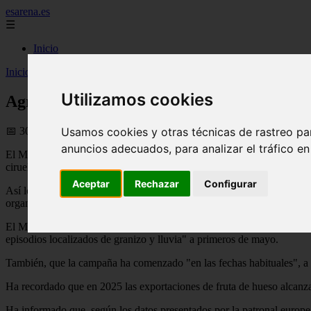
esarena.es
☰
Inicio
Inicio
>
plantas
>
Agricultura subraya las buenas perspectivas de arra
Utilizamos cookies
Agricultura subraya las buenas perspectiv
📅 30/05/2026
Usamos cookies y otras técnicas de rastreo pa
anuncios adecuados, para analizar el tráfico e
El Ministerio de Agricultura, Pesca y Alimentación (MAPA) ha confirm
ciruela, ha comenzado "con buenas perspectivas comerciales y produc
Aceptar
Rechazar
Configurar
Así lo ha apuntado tras la reunión sectorial mantenida entre la direc
organizaciones agrarias representativas.
El MAPA ha explicado que durante el encuentro se ha constatado que s
episodios localizados de granizo y lluvia" a primeros de mayo.
También, que la campaña ha comenzado "en las fechas habituales", a d
Ha recordado que en 2025 las exportaciones de fruta de hueso alcanza
Ha informado que, según los datos presentados por la patronal europe