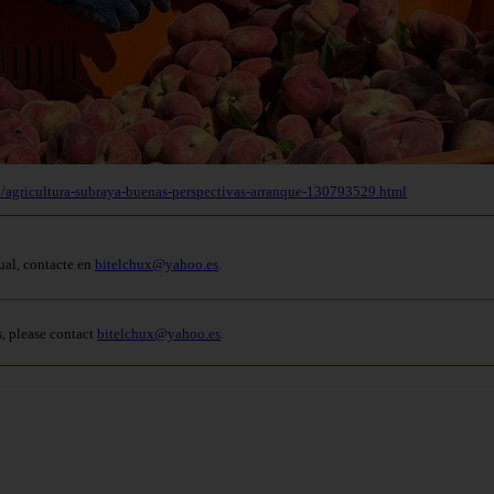
agricultura-subraya-buenas-perspectivas-arranque-130793529.html
ual, contacte en
bitelchux@yahoo.es
.
s, please contact
bitelchux@yahoo.es
.