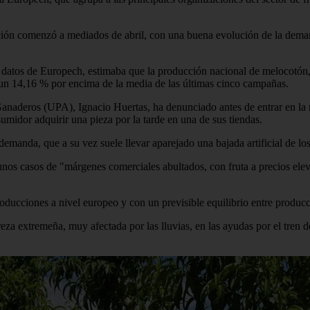
zación comenzó a mediados de abril, con una buena evolución de la dema
datos de Europech, estimaba que la producción nacional de melocotón, 
 un 14,16 % por encima de la media de las últimas cinco campañas.
Ganaderos (UPA), Ignacio Huertas, ha denunciado antes de entrar en la
sumidor adquirir una pieza por la tarde en una de sus tiendas.
emanda, que a su vez suele llevar aparejado una bajada artificial de los
os casos de "márgenes comerciales abultados, con fruta a precios eleva
roducciones a nivel europeo y con un previsible equilibrio entre produ
a extremeña, muy afectada por las lluvias, en las ayudas por el tren de