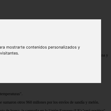
erano
ara mostrarte contenidos personalizados y
isitantes.
 melón y frutas de hueso como el melocotón, albaricoque, nectarina y
il, y los responsables de fruta de hueso, sandía y melón de las
ucido incidencias graves de carácter general "salvo algunos
 temperaturas".
se sumaron otros 960 millones por los envíos de sandía y melón.
fruta de hueso, la campaña en la Unión Europea (UE) "será positiva"