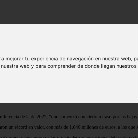
nque en la campaña de fruta de verano
as de arranque en la campaña de fruta de v
ra mejorar tu experiencia de navegación en nuestra web, p
n nuestra web y para comprender de donde llegan nuestros v
ado que la campaña de fruta de verano, en la que incluye la sandía, el
tivas".
tora general de Producciones y Mercados Agrarios del MAPA, Elena Busut
e han recuperado los niveles productivos, gracias a que no se han prod
iferencia de la de 2025, "que comenzó con cierto retraso por las bajas
ron un récord en valor, con más de 1.640 millones de euros, a los que 
a Europech, que agrupa a las principales organizaciones del sector de 