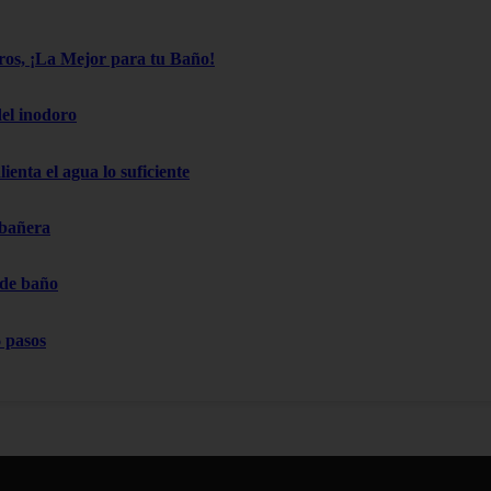
os, ¡La Mejor para tu Baño!
el inodoro
ienta el agua lo suficiente
 bañera
 de baño
 pasos