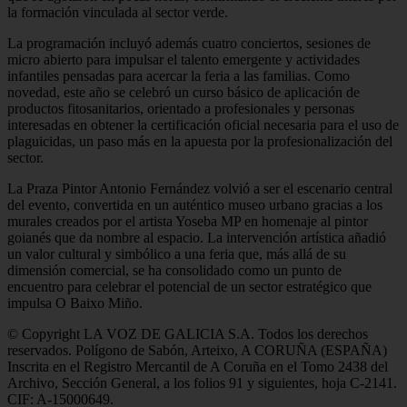
la formación vinculada al sector verde.
La programación incluyó además cuatro conciertos, sesiones de
micro abierto para impulsar el talento emergente y actividades
infantiles pensadas para acercar la feria a las familias. Como
novedad, este año se celebró un curso básico de aplicación de
productos fitosanitarios, orientado a profesionales y personas
interesadas en obtener la certificación oficial necesaria para el uso de
plaguicidas, un paso más en la apuesta por la profesionalización del
sector.
La Praza Pintor Antonio Fernández volvió a ser el escenario central
del evento, convertida en un auténtico museo urbano gracias a los
murales creados por el artista Yoseba MP en homenaje al pintor
goianés que da nombre al espacio. La intervención artística añadió
un valor cultural y simbólico a una feria que, más allá de su
dimensión comercial, se ha consolidado como un punto de
encuentro para celebrar el potencial de un sector estratégico que
impulsa O Baixo Miño.
© Copyright LA VOZ DE GALICIA S.A. Todos los derechos
reservados. Polígono de Sabón, Arteixo, A CORUÑA (ESPAÑA)
Inscrita en el Registro Mercantil de A Coruña en el Tomo 2438 del
Archivo, Sección General, a los folios 91 y siguientes, hoja C-2141.
CIF: A-15000649.