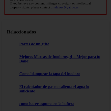
If you believe any content infringes copyright or intellectual
property rights, please contact
bitelchux@yahoo.es
.
Relaccionados
Partes de un grifo
Mejores Marcas de Inodoros, ¡La Mejor para tu
Baño!
Como blanquear la tapa del inodoro
El calentador de gas no calienta el agua lo
suficiente
como hacer espuma en la bañera