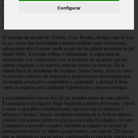
entidades sociales y educativas como Xeremprega o el IES Antón
Configurar
Alonso Ríos, que volvió a mostrar su ciclo formativo vinculado a la
profesionalización del sector. La combinación de empresas,
asociaciones y proyectos locales reforzó el carácter diverso y
comunitario del encuentro.
El teniente de alcalde de Tomiño, Uxío Benítez, destacó que la feria
es ya «unha cita consolidada e imprescindible» para el territorio,
subrayando que el sector verde es uno de los pilares económicos del
Baixo Miño. El evento refleja el dinamismo, la capacidad de
innovación y el compromiso con el territorio de un sector que ha
sabido adaptarse a los nuevos retos sin perder su esencia. En la
misma línea, la presidenta de Acubam, Nuria Castro, puso en valor
el esfuerzo colectivo de empresas y profesionales que trabajan por
un modelo productivo competitivo y sostenible, y definió la feria
como un espacio para compartir experiencias y generar sinergias.
Las conferencias fueron uno de los grandes éxitos de esta edición.
El paisajista y divulgador Íñigo Segurola, padrino del evento, volvió
a atraer a un público multitudinario, mientras que la youtuber e
influencer Nuska Chousa, nombrada madrina de la feria en directo,
conectó con nuevos públicos gracias a su estilo divulgativo cercano
y adaptado a las redes sociales. También se registró un récord de
participación en los 14 talleres programados, con más de 250 plazas
que se agotaron en pocas horas, confirmando el creciente interés por