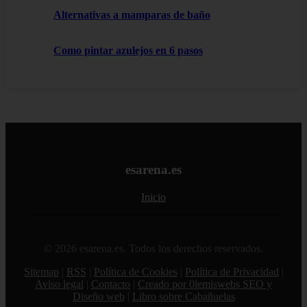
Alternativas a mamparas de baño
Como pintar azulejos en 6 pasos
esarena.es
Inicio
© 2026 esarena.es. Todos los derechos reservados.
Sitemap
|
RSS
|
Política de Cookies
|
Política de Privacidad
|
Aviso legal
|
Contacto
|
Creado por 0lemiswebs SEO y
Diseño web
|
Libro sobre Cabañuelas