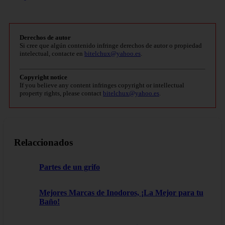
Derechos de autor
Si cree que algún contenido infringe derechos de autor o propiedad
intelectual, contacte en
bitelchux@yahoo.es
.
Copyright notice
If you believe any content infringes copyright or intellectual
property rights, please contact
bitelchux@yahoo.es
.
Relaccionados
Partes de un grifo
Mejores Marcas de Inodoros, ¡La Mejor para tu
Baño!