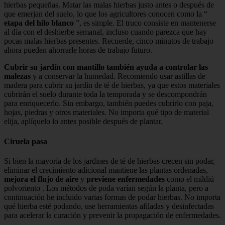
hierbas pequeñas. Matar las malas hierbas justo antes o después de
que emerjan del suelo, lo que los agricultores conocen como la “
etapa del hilo blanco
”, es simple. El truco consiste en mantenerse
al día con el deshierbe semanal, incluso cuando parezca que hay
pocas malas hierbas presentes. Recuerde, cinco minutos de trabajo
ahora pueden ahorrarle horas de trabajo futuro.
Cubrir su jardín con mantillo también ayuda a controlar las
malezas
y a conservar la humedad. Recomiendo usar astillas de
madera para cubrir su jardín de té de hierbas, ya que estos materiales
cubrirán el suelo durante toda la temporada y se descompondrán
para enriquecerlo. Sin embargo, también puedes cubrirlo con paja,
hojas, piedras y otros materiales. No importa qué tipo de material
elija, aplíquelo lo antes posible después de plantar.
Ciruela pasa
Si bien la mayoría de los jardines de té de hierbas crecen sin podar,
eliminar el crecimiento adicional mantiene las plantas ordenadas,
mejora el flujo de aire
y
previene enfermedades
como el mildiú
polvoriento . Los métodos de poda varían según la planta, pero a
continuación he incluido varias formas de podar hierbas. No importa
qué hierba esté podando, use herramientas afiladas y desinfectadas
para acelerar la curación y prevenir la propagación de enfermedades.