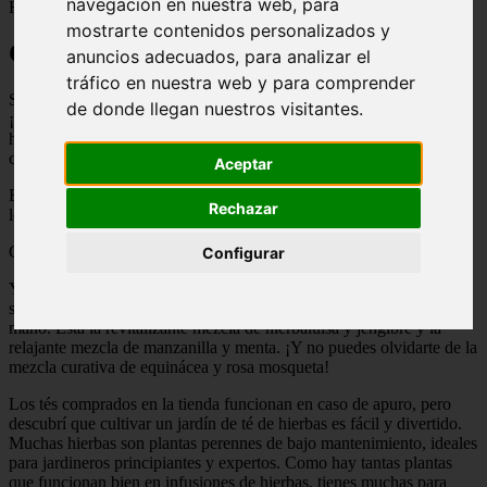
navegación en nuestra web, para
Hierbas
mostrarte contenidos personalizados y
Cómo cultivar un jardín de té de hierbas
anuncios adecuados, para analizar el
tráfico en nuestra web y para comprender
Si te gusta tomar té y estás buscando un nuevo proyecto de plantas,
de donde llegan nuestros visitantes.
¡considera cultivar un jardín de té de hierbas! La productora de
hortalizas Briana Yablosnki compartirá cómo diseñar, plantar y
cuidar este fragante jardín.
Aceptar
Escrito Última actualización: 25 de enero de 2024 | 12 minutos de
Rechazar
lectura
Contenido
Configurar
Ya sea que esté relajándome por la noche o buscando una bebida
sabrosa y sin cafeína por la tarde, siempre tengo tés de hierbas a
mano. Está la revitalizante mezcla de hierbaluisa y jengibre y la
relajante mezcla de manzanilla y menta. ¡Y no puedes olvidarte de la
mezcla curativa de equinácea y rosa mosqueta!
Los tés comprados en la tienda funcionan en caso de apuro, pero
descubrí que cultivar un jardín de té de hierbas es fácil y divertido.
Muchas hierbas son plantas perennes de bajo mantenimiento, ideales
para jardineros principiantes y expertos. Como hay tantas plantas
que funcionan bien en infusiones de hierbas, tienes muchas para