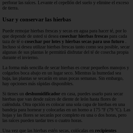
perforar las raíces. Levante el cepellón del suelo y elimine el exceso
de tierra.
Usar y conservar las hierbas
Puede remojar hierbas frescas y secas en agua para hacer té, por lo
que depende de usted si desea
cosechar hierbas frescas
para cada
taza de té o
cosechar por lotes y hierbas secas para uso futuro
.
Incluso si desea utilizar hierbas frescas tanto como sea posible, secar
algunas de sus plantas le permitirá disfrutar del té de cosecha propia
durante el invierno.
La forma más sencilla de secar hierbas es crear pequeños manojos y
colgarlos boca abajo en un lugar seco. Mientras la humedad sea
baja, las plantas se secarán en unas pocas semanas. Sin embargo,
hay opciones más rápidas disponibles.
Si tienes un
deshumidificador
en casa, puedes usarlo para secar
hierbas que van desde raíces de diente de león hasta flores de
caléndula. Otra opción es colocar una sola capa de hierbas en una
bandeja para hornear y colocarlas en un horno a 175 °F (79 °C). Las
hojas y las flores se secarán por completo en una o dos horas, pero
las raíces pueden tardar tres o cuatro horas.
Una vez que las hierbas estén secas, colócalas en
recipientes