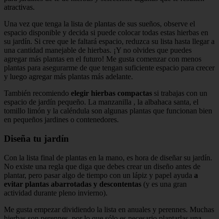
atractivas.
Una vez que tenga la lista de plantas de sus sueños, observe el
espacio disponible y decida si puede colocar todas estas hierbas en
su jardín. Si cree que le faltará espacio, reduzca su lista hasta llegar a
una cantidad manejable de hierbas. ¡Y no olvides que puedes
agregar más plantas en el futuro! Me gusta comenzar con menos
plantas para asegurarme de que tengan suficiente espacio para crecer
y luego agregar más plantas más adelante.
También recomiendo
elegir hierbas compactas
si trabajas con un
espacio de jardín pequeño. La manzanilla , la albahaca santa, el
tomillo limón y la caléndula son algunas plantas que funcionan bien
en pequeños jardines o contenedores.
Diseña tu jardín
Con la lista final de plantas en la mano, es hora de diseñar su jardín.
No existe una regla que diga que debes crear un diseño antes de
plantar, pero pasar algo de tiempo con un lápiz y papel ayuda
a
evitar plantas abarrotadas y descontentas
(y es una gran
actividad durante pleno invierno).
Me gusta empezar dividiendo la lista en anuales y perennes. Muchas
hierbas son perennes, por lo que sólo es necesario plantarlas una