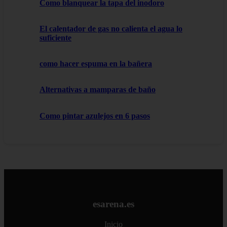
Como blanquear la tapa del inodoro
El calentador de gas no calienta el agua lo
suficiente
como hacer espuma en la bañera
Alternativas a mamparas de baño
Como pintar azulejos en 6 pasos
esarena.es
Inicio