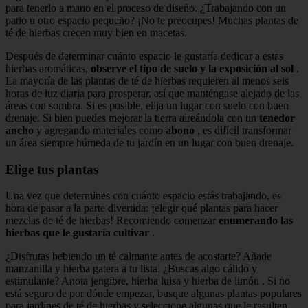
para tenerlo a mano en el proceso de diseño. ¿Trabajando con un
patio u otro espacio pequeño? ¡No te preocupes! Muchas plantas de
té de hierbas crecen muy bien en macetas.
Después de determinar cuánto espacio le gustaría dedicar a estas
hierbas aromáticas,
observe el tipo de suelo y la exposición al sol
.
La mayoría de las plantas de té de hierbas requieren al menos seis
horas de luz diaria para prosperar, así que manténgase alejado de las
áreas con sombra. Si es posible, elija un lugar con suelo con buen
drenaje. Si bien puedes mejorar la tierra aireándola con un
tenedor
ancho
y agregando materiales como
abono
, es difícil transformar
un área siempre húmeda de tu jardín en un lugar con buen drenaje.
Elige tus plantas
Una vez que determines con cuánto espacio estás trabajando, es
hora de pasar a la parte divertida: ¡elegir qué plantas para hacer
mezclas de té de hierbas! Recomiendo comenzar
enumerando las
hierbas que le gustaría cultivar
.
¿Disfrutas bebiendo un té calmante antes de acostarte? Añade
manzanilla y hierba gatera a tu lista. ¿Buscas algo cálido y
estimulante? Anota jengibre, hierba luisa y hierba de limón . Si no
está seguro de por dónde empezar, busque algunas plantas populares
para jardines de té de hierbas y seleccione algunas que le resulten