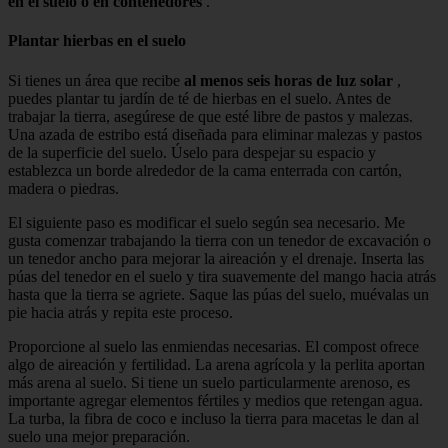
en el suelo o en contenedores
.
Plantar hierbas en el suelo
Si tienes un área que recibe
al menos seis horas de luz solar
,
puedes plantar tu jardín de té de hierbas en el suelo. Antes de
trabajar la tierra, asegúrese de que esté libre de pastos y malezas.
Una azada de estribo está diseñada para eliminar malezas y pastos
de la superficie del suelo. Úselo para despejar su espacio y
establezca un borde alrededor de la cama enterrada con cartón,
madera o piedras.
El siguiente paso es modificar el suelo según sea necesario. Me
gusta comenzar trabajando la tierra con un tenedor de excavación o
un tenedor ancho para mejorar la aireación y el drenaje. Inserta las
púas del tenedor en el suelo y tira suavemente del mango hacia atrás
hasta que la tierra se agriete. Saque las púas del suelo, muévalas un
pie hacia atrás y repita este proceso.
Proporcione al suelo las enmiendas necesarias. El compost ofrece
algo de aireación y fertilidad. La arena agrícola y la perlita aportan
más arena al suelo. Si tiene un suelo particularmente arenoso, es
importante agregar elementos fértiles y medios que retengan agua.
La turba, la fibra de coco e incluso la tierra para macetas le dan al
suelo una mejor preparación.