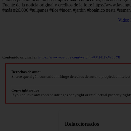
Fuente de la noticia original y creditos de la foto: https://www.lav
#más #26.000 #tulipanes #flor #lucen #jardín #botánico #esta #seman
Video 
Contenido original en
https://www.youtube.com/watch?v=Mf41PcW3vY8
Derechos de autor
Si cree que algún contenido infringe derechos de autor o propiedad intelect
Copyright notice
If you believe any content infringes copyright or intellectual property right
Relaccionados