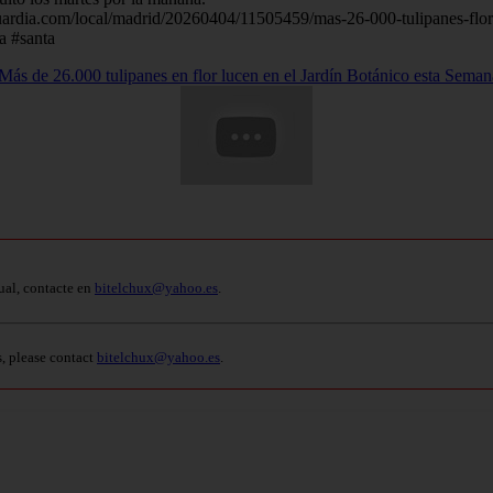
anguardia.com/local/madrid/20260404/11505459/mas-26-000-tulipanes-flo
a #santa
Más de 26.000 tulipanes en flor lucen en el Jardín Botánico esta Seman
ual, contacte en
bitelchux@yahoo.es
.
s, please contact
bitelchux@yahoo.es
.