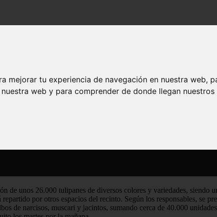
l Jardín Botánico esta Semana Santa
n en el Jardín Botánico esta Semana Santa
ra mejorar tu experiencia de navegación en nuestra web, p
n nuestra web y para comprender de donde llegan nuestros v
n de unos 26.000 tulipanes de diversos colores y variedades, siendo un
á repartido por otros espacios del recinto. Según los responsables, se pre
bos de narcisos, muscari y jacintos, sumando cerca de 40.000 unidades e
uito los martes por la mañana.