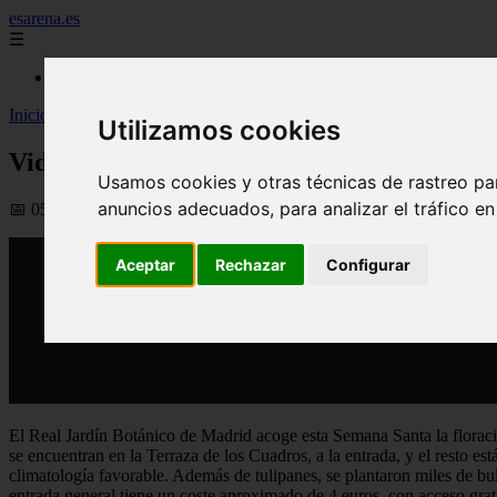
esarena.es
☰
Inicio
Inicio
>
yt-plantas
>
Video Más de 26.000 tulipanes en flor lucen en e
Utilizamos cookies
Video Más de 26.000 tulipanes en flor luce
Usamos cookies y otras técnicas de rastreo pa
anuncios adecuados, para analizar el tráfico e
📅 05/04/2026
Aceptar
Rechazar
Configurar
El Real Jardín Botánico de Madrid acoge esta Semana Santa la floració
se encuentran en la Terraza de los Cuadros, a la entrada, y el resto est
climatología favorable. Además de tulipanes, se plantaron miles de bul
entrada general tiene un coste aproximado de 4 euros, con acceso grat