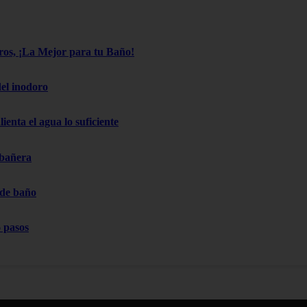
os, ¡La Mejor para tu Baño!
el inodoro
ienta el agua lo suficiente
 bañera
 de baño
 pasos