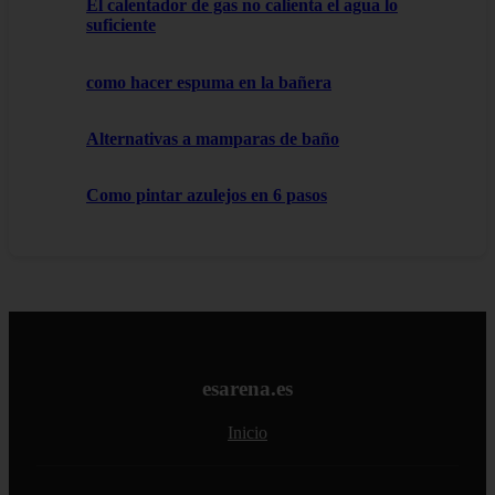
El calentador de gas no calienta el agua lo
suficiente
como hacer espuma en la bañera
Alternativas a mamparas de baño
Como pintar azulejos en 6 pasos
esarena.es
Inicio