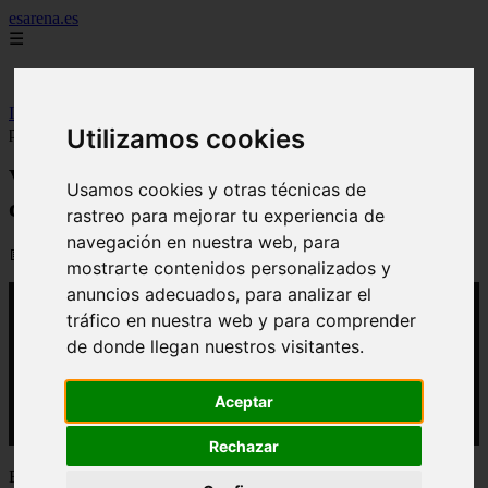
esarena.es
☰
Inicio
Inicio
>
yt-plantas
>
Video 'Huerto del Cura' el jardín que cuenta su
Utilizamos cookies
propia historia
Video 'Huerto del Cura' el jardín que
Usamos cookies y otras técnicas de
cuenta su propia historia
rastreo para mejorar tu experiencia de
navegación en nuestra web, para
📅 02/04/2026
mostrarte contenidos personalizados y
anuncios adecuados, para analizar el
tráfico en nuestra web y para comprender
de donde llegan nuestros visitantes.
Aceptar
Rechazar
El Huerto del Cura, Jardín Artístico Nacional desde 1943, presenta