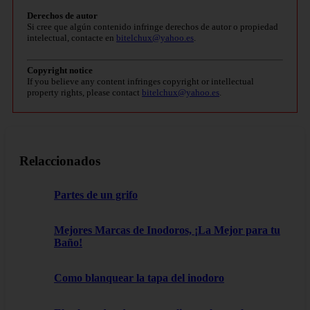
Derechos de autor
Si cree que algún contenido infringe derechos de autor o propiedad
intelectual, contacte en
bitelchux@yahoo.es
.
Copyright notice
If you believe any content infringes copyright or intellectual
property rights, please contact
bitelchux@yahoo.es
.
Relaccionados
Partes de un grifo
Mejores Marcas de Inodoros, ¡La Mejor para tu
Baño!
Como blanquear la tapa del inodoro