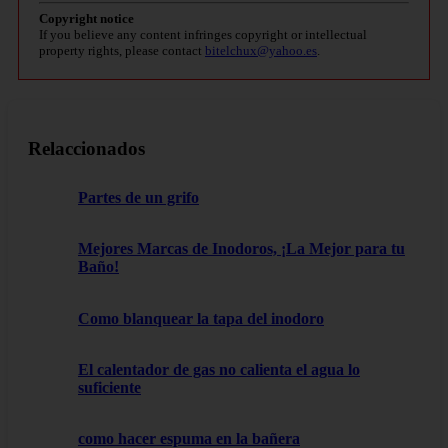
Copyright notice
If you believe any content infringes copyright or intellectual
property rights, please contact
bitelchux@yahoo.es
.
Relaccionados
Partes de un grifo
Mejores Marcas de Inodoros, ¡La Mejor para tu
Baño!
Como blanquear la tapa del inodoro
El calentador de gas no calienta el agua lo
suficiente
como hacer espuma en la bañera