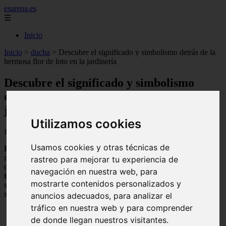
esarena.es
☰
Inicio
Inicio
>
ducha
>
Descubre el significado y simbolismo detrás de la
hermosa flor de loto en la jardinería
Descubre el significado y simbolismo
detrás de la hermosa flor de loto en la
jardinería
Utilizamos cookies
📅 09/09/2025
Usamos cookies y otras técnicas de
La
flor de loto
es una de las plantas más hermosas y simbólicas del
mundo. Este artículo explora
el
significado
espiritual y cultural
rastreo para mejorar tu experiencia de
detrás de la flor de loto, y cómo se ha utilizado en
diversas
navegación en nuestra web, para
tradiciones religiosas y culturales
. Descubre todo lo que necesitas
mostrarte contenidos personalizados y
saber sobre esta hermosa flor y cómo puedes incorporar su
simbolismo en tu
jardín
.
anuncios adecuados, para analizar el
tráfico en nuestra web y para comprender
de donde llegan nuestros visitantes.