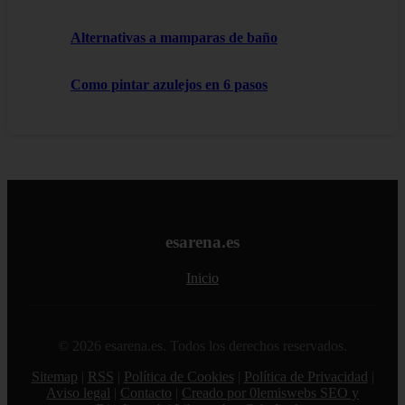
Alternativas a mamparas de baño
Como pintar azulejos en 6 pasos
esarena.es
Inicio
© 2026 esarena.es. Todos los derechos reservados.
Sitemap
|
RSS
|
Política de Cookies
|
Política de Privacidad
|
Aviso legal
|
Contacto
|
Creado por 0lemiswebs SEO y