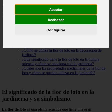
Tabla de contenidos
Aceptar
Rechazar
El significado de la flor de loto en la jardinería y su
simbolismo.
Configurar
¿Cuál es el significado de la flor de loto para las mujeres?
¿Cuál es el significado del tatuaje de la flor de loto?
¿Cuáles son las lecciones que nos brinda la flor de loto?
¿Qué representa el loto?
¿Cómo se utiliza la flor de loto en la decoración de
jardines?
¿Qué significado tiene la flor de loto en la cultura
oriental y cómo se relaciona con la jardinería?
¿Cuáles son las propiedades medicinales de la flor de
loto y cómo se pueden utilizar en la jardinería?
El significado de la flor de loto en la
jardinería y su simbolismo.
La flor de loto
es una planta acuática que tiene una gran