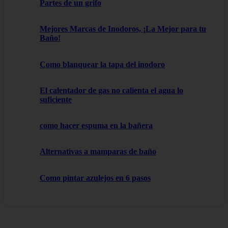
Partes de un grifo
Mejores Marcas de Inodoros, ¡La Mejor para tu
Baño!
Como blanquear la tapa del inodoro
El calentador de gas no calienta el agua lo
suficiente
como hacer espuma en la bañera
Alternativas a mamparas de baño
Como pintar azulejos en 6 pasos