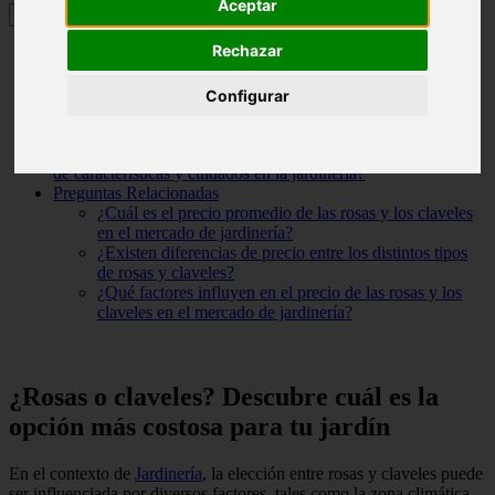
Aceptar
Rechazar
¿Rosas o claveles? Descubre cuál es la opción más costosa
para tu jardín
¿Cuál es el precio de una docena de claveles?
Configurar
¿Cuál es la flor más costosa para obsequiar como regalo?
¿Cuál es la flor más costosa para obsequiar como regalo?
¿Cuál es la diferencia entre un clavel y una rosa en términos
de características y cuidados en la jardinería?
Preguntas Relacionadas
¿Cuál es el precio promedio de las rosas y los claveles
en el mercado de jardinería?
¿Existen diferencias de precio entre los distintos tipos
de rosas y claveles?
¿Qué factores influyen en el precio de las rosas y los
claveles en el mercado de jardinería?
¿Rosas o claveles? Descubre cuál es la
opción más costosa para tu jardín
En el contexto de
Jardinería
, la elección entre rosas y claveles puede
ser influenciada por diversos factores, tales como la zona climática,