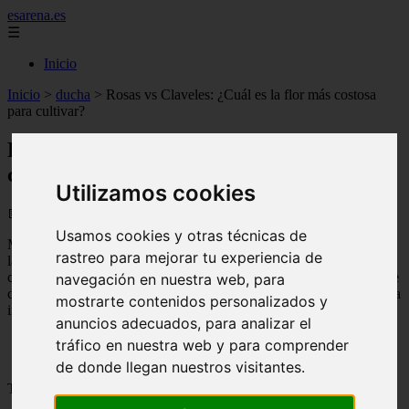
esarena.es
☰
Inicio
Inicio
>
ducha
>
Rosas vs Claveles: ¿Cuál es la flor más costosa
para cultivar?
Rosas vs Claveles: ¿Cuál es la flor más
costosa para cultivar?
Utilizamos cookies
📅 31/08/2025
Usamos cookies y otras técnicas de
Muchas veces nos preguntamos cuál es la diferencia de precio entre
rastreo para mejorar tu experiencia de
las distintas flores. En este artículo, nos enfocaremos en comparar el
costo de dos de las flores más populares:
rosas
y
claveles
. Descubre
navegación en nuestra web, para
cuál de estas dos opciones es más costosa y si realmente vale la pena
mostrarte contenidos personalizados y
invertir en una u otra.
anuncios adecuados, para analizar el
tráfico en nuestra web y para comprender
de donde llegan nuestros visitantes.
Tabla de contenidos