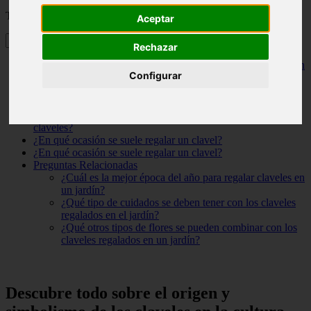
Tabla de contenidos
Aceptar
Rechazar
Descubre todo sobre el origen y simbolismo de los claveles en
Configurar
la cultura jardinera: ¿quién los regala y por qué?
¿Cuál es el significado detrás de recibir un clavel como
obsequio?
¿Cuál es el significado de los diferentes colores de los
claveles?
¿En qué ocasión se suele regalar un clavel?
¿En qué ocasión se suele regalar un clavel?
Preguntas Relacionadas
¿Cuál es la mejor época del año para regalar claveles en
un jardín?
¿Qué tipo de cuidados se deben tener con los claveles
regalados en el jardín?
¿Qué otros tipos de flores se pueden combinar con los
claveles regalados en un jardín?
Descubre todo sobre el origen y