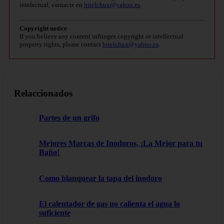
intelectual, contacte en
bitelchux@yahoo.es
.
Copyright notice
If you believe any content infringes copyright or intellectual
property rights, please contact
bitelchux@yahoo.es
.
Relaccionados
Partes de un grifo
Mejores Marcas de Inodoros, ¡La Mejor para tu
Baño!
Como blanquear la tapa del inodoro
El calentador de gas no calienta el agua lo
suficiente