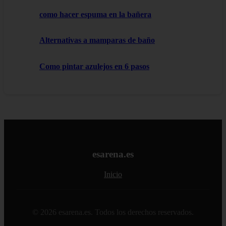
como hacer espuma en la bañera
Alternativas a mamparas de baño
Como pintar azulejos en 6 pasos
esarena.es
Inicio
© 2026 esarena.es. Todos los derechos reservados.