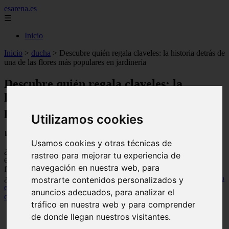
esarena.es
☰
Inicio
Inicio
>
ducha
>
Descubre quién regala claveles: la historia detrás de
una de las flores más populares en jardinería
Descubre quién regala claveles: la
historia detrás de una de las flores más
populares en jardinería
Utilizamos cookies
📅 31/08/2025
Usamos cookies y otras técnicas de
¿Te has preguntado quién regala claveles y por qué esta flor es tan
rastreo para mejorar tu experiencia de
especial? En el mundo de la
jardinería
, los claveles son una de las
navegación en nuestra web, para
flores más populares por su belleza y variedad de colores. Pero,
¿sabías que en algunas culturas regalar un
clavel
tiene un
significado
mostrarte contenidos personalizados y
especial
? Descubre todo sobre la historia y
significado de los
anuncios adecuados, para analizar el
claveles
en este artículo de EsArenaEs. ¡No te lo pierdas!
tráfico en nuestra web y para comprender
de donde llegan nuestros visitantes.