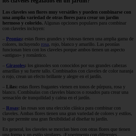
los claveles regalados en un jardín?
Los claveles son flores muy versátiles y pueden combinarse con
una amplia variedad de otras flores para crear un jardín
hermoso y colorido.
Algunas opciones populares para combinar
con claveles incluyen:
–
Peonías
:
estas flores grandes y vistosas tienen una amplia gama de
colores, incluyendo
rosa
, rojo, blanco y amarillo. Las peonías
funcionan bien con los claveles porque ambos tienen un aspecto
«antiguo» y romántico.
–
Girasoles
:
los girasoles son conocidos por sus grandes cabezas
amarillas y su fuerte tallo. Combinados con claveles de color naranja
o rojo, crean un efecto brillante y alegre en el jardín.
–
Lilas:
estas flores fragantes vienen en tonos de púrpura, rosa y
blanco. Combínalas con claveles blancos o rosados para crear una
sensación de tranquilidad y calma en el jardín.
–
Rosas
:
las rosas son una elección clásica para combinar con
claveles. Ambas flores tienen una gran variedad de colores y estilos,
lo que permite una gran flexibilidad al diseñar tu jardín.
En general, los claveles se mezclan bien con otras flores que tienen
una forma y un estilo similares. ¡Experimenta con diferentes